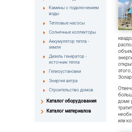
Камины с подключением
воды
Тепловые насосы
Солнечные коллекторы
квадр
Аккумулятор тепла -
распо
земля
объем
Дизель генератор -
энерг
источник тепла
откры
этого
Гелиоустановки
Золар
Энергия ветра
Отвеч
Строительство домов
больше
Каталог оборудования
доме 
трати
Каталог материалов
необх
или ко