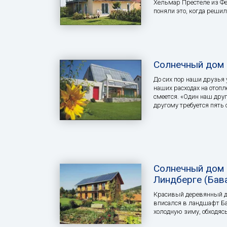
Хельмар Престеле из Ф
поняли это, когда реши
Солнечный дом
До сих пор наши друзья
наших расходах на отопл
смеется. «Один наш друг
другому требуется пять
Солнечный дом 
Линдберге (Бава
Красивый деревянный д
вписался в ландшафт Ба
холодную зиму, обходясь