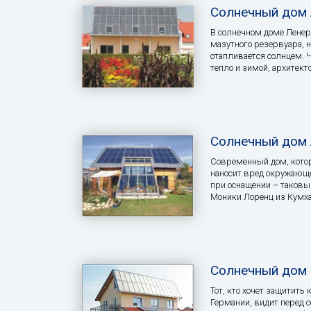
Солнечный дом 
В солнечном доме Ленера
мазутного резервуара, 
отапливается солнцем. 
тепло и зимой, архитект
Солнечный дом 
Современный дом, котор
наносит вред окружающе
при оснащении – таковы
Моники Лоренц из Кумха
Солнечный дом 
Тот, кто хочет защитит
Германии, видит перед с