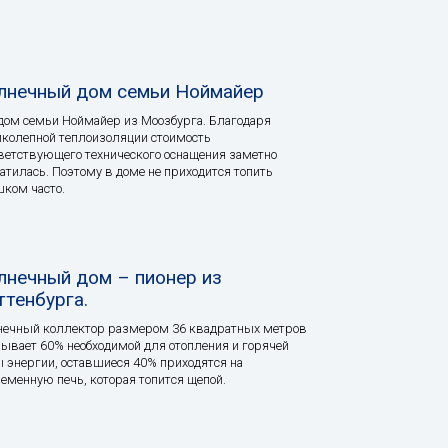
лнечный дом семьи Ноймайер
дом семьи Ноймайер из Моозбурга. Благодаря
колепной теплоизоляции стоимость
ветствующего технического оснащения заметно
атилась. Поэтому в доме не приходится топить
ком часто.
лнечный дом – пионер из
ттенбурга.
ечный коллектор размером 36 квадратных метров
ывает 60% необходимой для отопления и горячей
 энергии, оставшиеся 40% приходятся на
еменную печь, которая топится щепой.