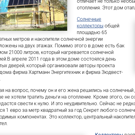
отличает не только необы
отопления. Этот дом отап
Солнечные
коллекторы
общей
площадью 65
атных метров и накопители солнечной энергии
ложены на двух этажах. Помимо этого в доме есть бак
ом 21000 литров, который нагревается солнечной
ией.В апреле 2011 года в этом доме состоялся день
тых дверей, который организовали авторы проекта
 дома фирма Хартманн Энергитехник и фирма Зюдвест-
.
ая на вопрос, почему он и его жена решились на солнечный 
 не хотели тратить деньги на отопление. Кроме этого, он о
удастся свести к нулю. И это неудивительно. Сейчас не редк
тся 1 евро за метр квадратный за год.Секрет любого солне
одимых компонентах. Это коллектор, центральный накопител
тел.
Коллекторы
расп