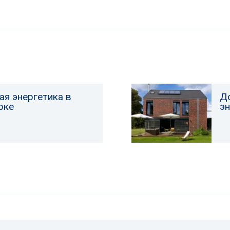
ая энергетика в
Д
рке
э