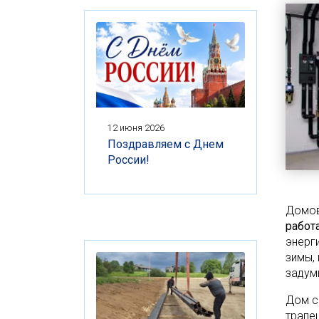
12 июня 2026
Поздравляем с Днем
России!
Домов
работ
энерг
зимы,
задум
Дом с
трапе