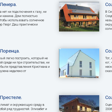
Ленера.
Со
 нет ни подключения к газу, ни
В Се
ни камина. Дом полностью
Соод
Чтобы использовать солнечное
назы
ор Георг Даш практически
окру
солн
Лоренца.
Со
ый легко построить, который не
Тот,
й среде ни при строительстве, ни
юг, 
 были представления Кристиана и
неск
узена недалеко от
сказ
Престеле.
Со
ь климат и окружающую среду в
Оцен
обой ряд трудностей. Элизабет и
2006