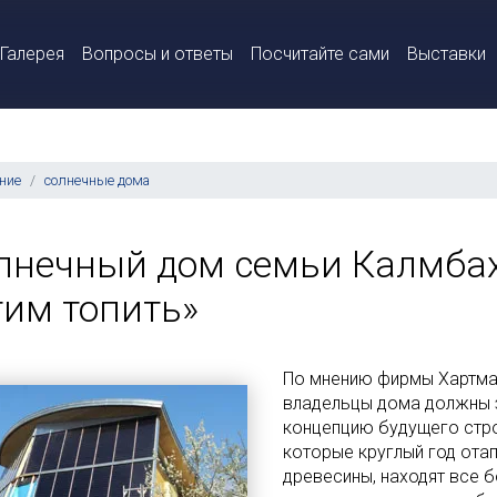
Галерея
Вопросы и ответы
Посчитайте сами
Выставки
ние
солнечные дома
лнечный дом семьи Калмбах
тим топить»
По мнению фирмы Хартманн
владельцы дома должны 
концепцию будущего стро
которые круглый год отап
древесины, находят все 