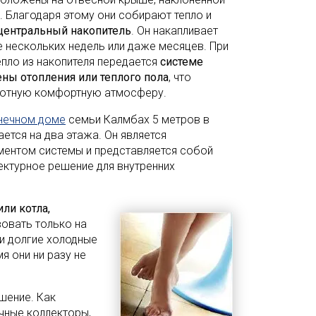
 Благодаря этому они собирают тепло и
центральный накопитель
. Он накапливает
е нескольких недель или даже месяцев. При
пло из накопителя передается
системе
ены отопления или теплого пола
, что
уютную комфортную атмосферу.
нечном доме
семьи Калмбах 5 метров в
ается на два этажа. Он является
ментом системы и представляется собой
ектурное решение для внутренних
или котла,
вовать только на
ли долгие холодные
я они ни разу не
шение. Как
чные коллекторы,