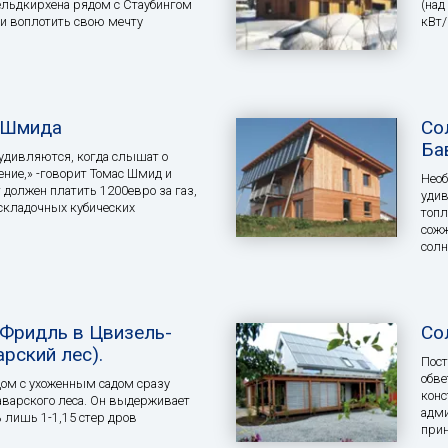
ельдкирхена рядом с Стаубингом
(над
ли воплотить свою мечту
кВт/
 Шмида
Со
Ба
 удивляются, когда слышат о
ение,» -говорит Томас Шмид и
Необ
 должен платить 1200евро за газ,
удив
 складочных кубических
топл
сожж
сол
Фридль в Цвизель-
Со
рский лес).
Пост
обве
ом с ухоженным садом сразу
конс
варского леса. Он выдерживает
адми
 лишь 1-1,15 стер дров
прин