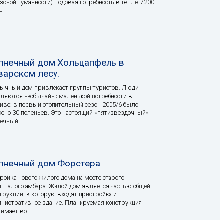
 зоной туманности). Годовая потребность в тепле: 7200
ч
лнечный дом Хольцапфель в
варском лесу.
ычный дом привлекает группы туристов. Люди
ляются необычайно маленькой потребности в
иве: в первый отопительный сезон 2005/6 было
ено 30 поленьев. Это настоящий «пятизвездочный»
нечный
лнечный дом Форстера
ройка нового жилого дома на месте старого
тшалого амбара. Жилой дом является частью общей
трукции, в которую входят пристройка и
нистративное здание. Планируемая конструкция
имает во