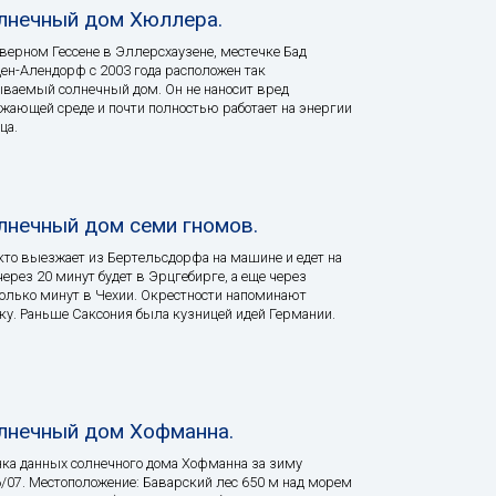
лнечный дом Хюллера.
верном Гессене в Эллерсхаузене, местечке Бад
ен-Алендорф с 2003 года расположен так
ваемый солнечный дом. Он не наносит вред
жающей среде и почти полностью работает на энергии
ца.
лнечный дом семи гномов.
 кто выезжает из Бертельсдорфа на машине и едет на
через 20 минут будет в Эрцгебирге, а еще через
олько минут в Чехии. Окрестности напоминают
ку. Раньше Саксония была кузницей идей Германии.
лнечный дом Хофманна.
ка данных солнечного дома Хофманна за зиму
/07. Местоположение: Баварский лес 650 м над морем