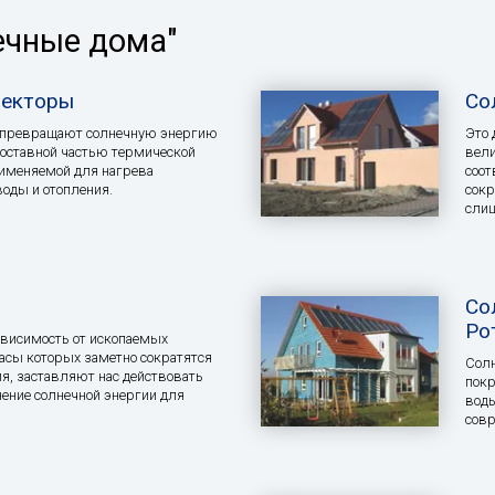
ечные дома"
лекторы
Со
 превращают солнечную энергию
Это 
составной частью термической
вели
рименяемой для нагрева
соот
воды и отопления.
сокр
слиш
Со
Ро
висимость от ископаемых
пасы которых заметно сократятся
Солн
я, заставляют нас действовать
покр
ение солнечной энергии для
воды
совр