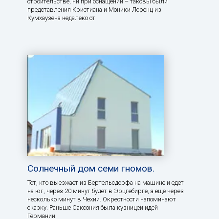
строительстве, ни при оснащении – таковы были
представления Кристиана и Моники Лоренц из
Кумхаузена недалеко от
Солнечный дом семи гномов.
Тот, кто выезжает из Бертельсдорфа на машине и едет
на юг, через 20 минут будет в Эрцгебирге, а еще через
несколько минут в Чехии. Окрестности напоминают
сказку. Раньше Саксония была кузницей идей
Германии.