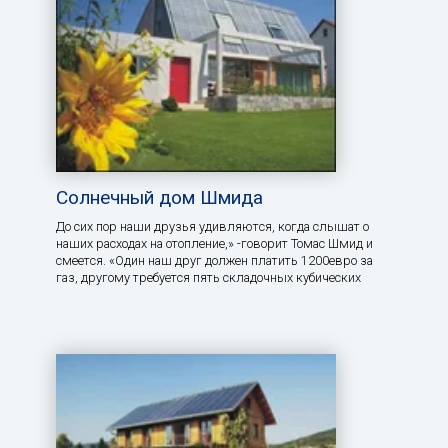
Солнечный дом Шмида
До сих пор наши друзья удивляются, когда слышат о
наших расходах на отопление,» -говорит Томас Шмид и
смеется. «Один наш друг должен платить 1200евро за
газ, другому требуется пять складочных кубических