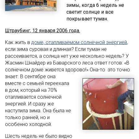
зимы, когда 6 недель не
светит солнце и все
покрывает туман.
Штраубинг, 12 января 2006 года.
Как жить в
доме, отапливаемом солнечной энергией
,
если зима суровая и длинная? Если туман не
рассеивается, а солнца нет уже несколько недель? У
Жасмин Шнайдер из Баварского леса ответ готов: «В
солнечном доме живется здорово!» Она-то это точно
знает. В сентябре она
вместе с семьей переехала
в дом, который на 70%
отапливается солнечной
энергией. И сразу же
наступила зима. Она была не
только ранней, но и
особенно холодной.
Шесть недель не было видно