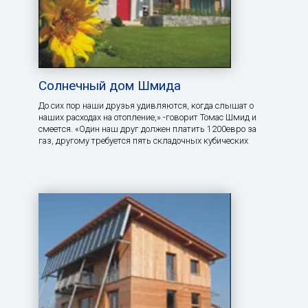
Солнечный дом Шмида
До сих пор наши друзья удивляются, когда слышат о
наших расходах на отопление,» -говорит Томас Шмид и
смеется. «Один наш друг должен платить 1200евро за
газ, другому требуется пять складочных кубических