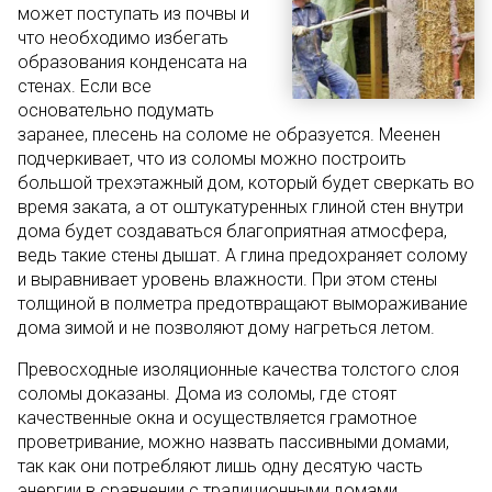
может поступать из почвы и
что необходимо избегать
образования конденсата на
стенах. Если все
основательно подумать
заранее, плесень на соломе не образуется. Меенен
подчеркивает, что из соломы можно построить
большой трехэтажный дом, который будет сверкать во
время заката, а от оштукатуренных глиной стен внутри
дома будет создаваться благоприятная атмосфера,
ведь такие стены дышат. А глина предохраняет солому
и выравнивает уровень влажности. При этом стены
толщиной в полметра предотвращают вымораживание
дома зимой и не позволяют дому нагреться летом.
Превосходные изоляционные качества толстого слоя
соломы доказаны. Дома из соломы, где стоят
качественные окна и осуществляется грамотное
проветривание, можно назвать пассивными домами,
так как они потребляют лишь одну десятую часть
энергии в сравнении с традиционными домами.