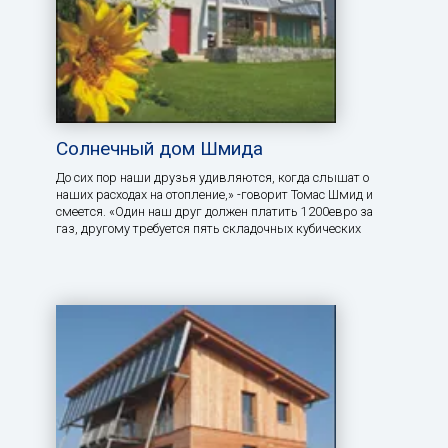
Солнечный дом Шмида
До сих пор наши друзья удивляются, когда слышат о
наших расходах на отопление,» -говорит Томас Шмид и
смеется. «Один наш друг должен платить 1200евро за
газ, другому требуется пять складочных кубических