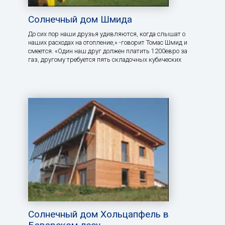
Солнечный дом Шмида
До сих пор наши друзья удивляются, когда слышат о
наших расходах на отопление,» -говорит Томас Шмид и
смеется. «Один наш друг должен платить 1200евро за
газ, другому требуется пять складочных кубических
Солнечный дом Хольцапфель в