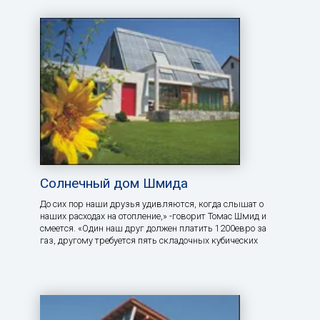
Солнечный дом Шмида
До сих пор наши друзья удивляются, когда слышат о
наших расходах на отопление,» -говорит Томас Шмид и
смеется. «Один наш друг должен платить 1200евро за
газ, другому требуется пять складочных кубических