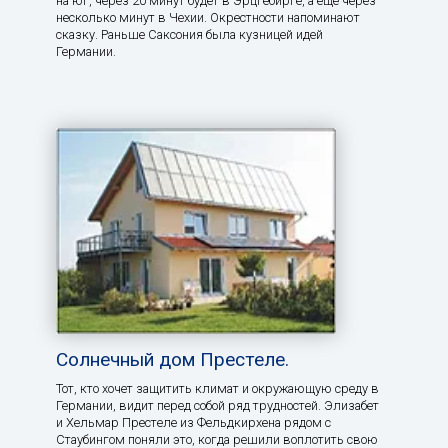
на юг, через 20 минут будет в Эрцгебирге, а еще через
несколько минут в Чехии. Окрестности напоминают
сказку. Раньше Саксония была кузницей идей
Германии.
Солнечный дом Престеле.
Тот, кто хочет защитить климат и окружающую среду в
Германии, видит перед собой ряд трудностей. Элизабет
и Хельмар Престеле из Фельдкирхена рядом с
Стаубингом поняли это, когда решили воплотить свою