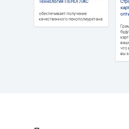
Технология ПЕНОГЛАС
Стр
кар
обеспечивает получение
опт
качественного пенополиуретана
Гра
буд
карт
ваше
что 
вы 