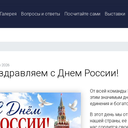
Галерея
Вопросы и ответы
Посчитайте сами
Выставки
 2026
здравляем с Днем России!
От всей команды
этим значимым дн
единения и богат
В этот день мы о
нашей страны, её
нас гордится сво