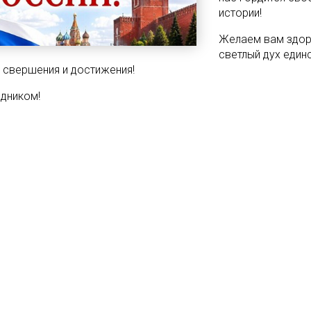
истории!
Желаем вам здоро
светлый дух един
 свершения и достижения!
здником!