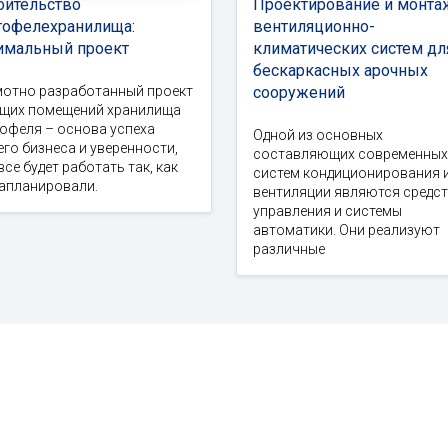
оительство
Проектирование и монта
тофелехранилища:
вентиляционно-
имальный проект
климатических систем дл
бескаркасных арочных
мотно разработанный проект
сооружений
ущих помещений хранилища
офеля – основа успеха
Одной из основных
го бизнеса и уверенности,
составляющих современных
все будет работать так, как
систем кондиционирования 
запланировали.
вентиляции являются средс
управления и системы
автоматики. Они реализуют
различные