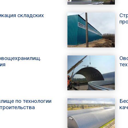
икация складских
Стр
пр
овощехранилищ.
Ов
ия
те
лище по технологии
Бе
строительства
ка