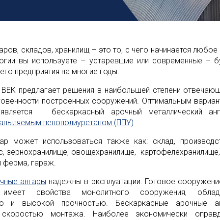
аров, складов, хранилищ – это то, с чего начинается любое 
логии вы используете – устаревшие или современные – б
го предприятия на многие годы.
 ВЕК предлагает решения в наибольшей степени отвечающ
говечности построенных сооружений. Оптимальным вариа
является бескаркасный арочный металлический анг
апыляемым пенополиуретаном (ППУ)
ар может использоваться также как: склад, производс
с, зернохранилище, овощехранилище, картофелехранилище,
 ферма, гараж.
чные ангары
надежны в эксплуатации. Готовое сооружени
меет свойства монолитного сооружения, облад
ью и высокой прочностью. Бескаркасные арочные ан
й скоростью монтажа. Наиболее экономически оправ