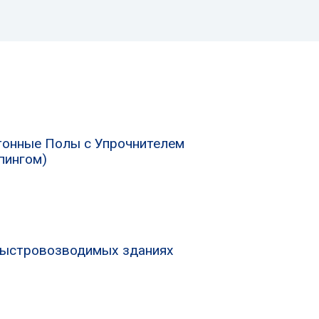
тонные Полы с Упрочнителем
пингом)
быстровозводимых зданиях