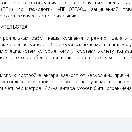
ктов сельхозназначения на сегодняшний день явл
а (ППУ) по технологии «ПЕНОГЛАС», защищенной то
сочайшее качество теплоизоляции.
ОИТЕЛЬСТВА
строительных работ наша компания стремится делать 
ожете ознакомиться с базовыми расценками на наши услуг
м специалистам, которые помогут составить смету под ва
ъекта, его особенностей и нюансов строительства в 
мого к постройке ангара зависят от нескольких причин.
бусловлена снеговой и ветровой нагрузками в вашем
ти четырёх метров. Длина ангара может быть ограничен