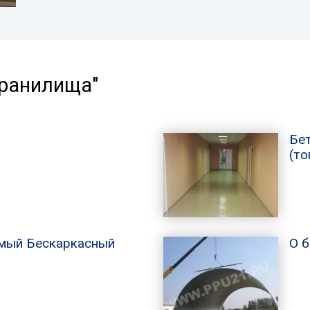
хранилища"
Бе
(то
мый Бескаркасный
О 