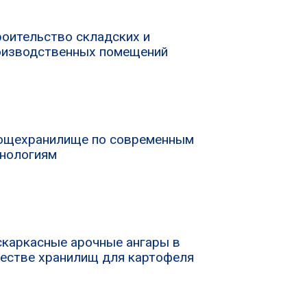
оительство складских и
оизводственных помещений
ощехранилище по современным
хнологиям
скаркасные арочные ангары в
честве хранилищ для картофеля