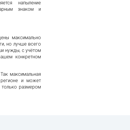
яется напыление
варным знаком и
цены максимально
и, но лучше всего
ши нужды, с учётом
вашем конкретном
 Так максимальная
 регионе и может
а только размером