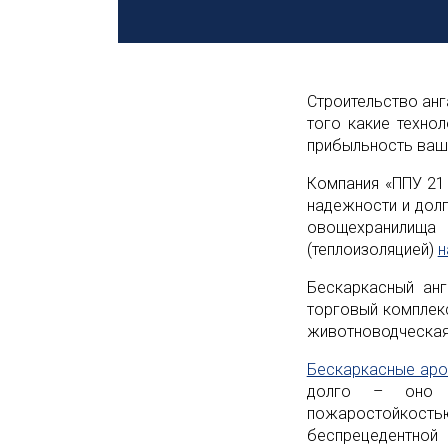
Строительство анг
того какие техно
прибыльность ваше
Компания «ППУ 21
надежности и дол
овощехранилища 
(теплоизоляцией)
н
Бескаркасный анг
торговый комплек
животноводческая
Бескаркасные аро
долго – оно и
пожаростойкост
беспрецедентно