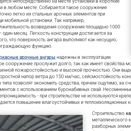
дится непосредственно на месте установки в короткие
 и в любом месте. Собирается такое сооружение
точно легко из стальных арочных элементов при
и мобильной установки. Так например,
лжительность возведения сооружения площадью 1000
— один месяц. Легкость конструкции достигается за
того, что поверхность ангара выполняют как несущую,
 ограждающую функцию.
ркасные арочные ангары
надежны в эксплуатации.
ое сооружение прослужит долго, так как имеет свойства м
енной пожаростойкостью и высокой прочностью. Они выде
скоростной напор ветра до 150 км/час, сейсмостойкость кон
о типа позволят экономить средства, причем ощутимо, за сч
ментов с использованием буронабивных свай. Несомненны
епроницаемость - при строительстве не используются крепе
дается повышение влагоустойчивых и теплоизоляционных к
Строительство
ка
металлического к
разборных элеме