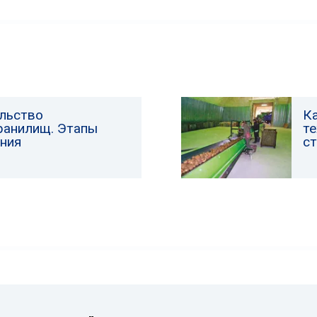
льство
К
анилищ. Этапы
т
ния
с