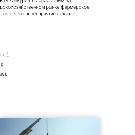
быть конкурентно способным на
ьскохозяйственном рынке фермерское
угое сельхозпредприятие должно
.д.);
);
е);