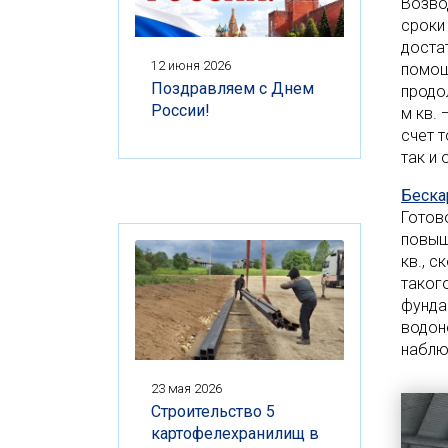
Возво
сроки
доста
12 июня 2026
помощ
Поздравляем с Днем
продо
России!
м кв. 
счет 
так и
Беска
Готов
повыш
кв., 
таког
фунда
водон
наблю
23 мая 2026
Строительство 5
картофелехранилищ в