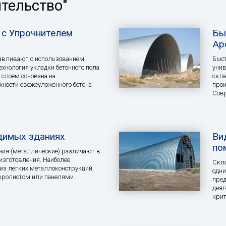
ительство"
с Упрочнителем
Бы
Ар
тавливают с использованием
Быс
Технология укладки бетонного пола
унив
слоем основана на
скла
ности свежеуложенного бетона
прои
Сов
димых зданиях
Ви
по
ия (металлические) различают в
изготовления. Наиболее
Скла
из легких металлоконструкций,
одни
ролистом или панелями.
пред
деят
кри