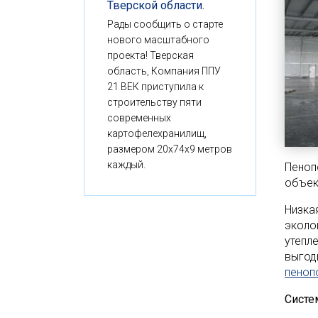
Тверской области.
Рады сообщить о старте
нового масштабного
проекта! Тверская
область, Компания ППУ
21 ВЕК приступила к
строительству пяти
современных
картофелехранилищ,
размером 20x74x9 метров
каждый.
Пеноп
объек
Низка
эколо
утепл
выгод
пеноп
Систе