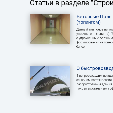
Статьи в разделе "Стро
Бетонные Полы 
(топингом)
Данный тип полов изго
упрочнителя (топинга). 
с упрочненным верхним 
формировании на поверх
более
О быстровозво
Быстровозводимые здан
основном по технологии 
распространены здания 
покрытых стальным гоф