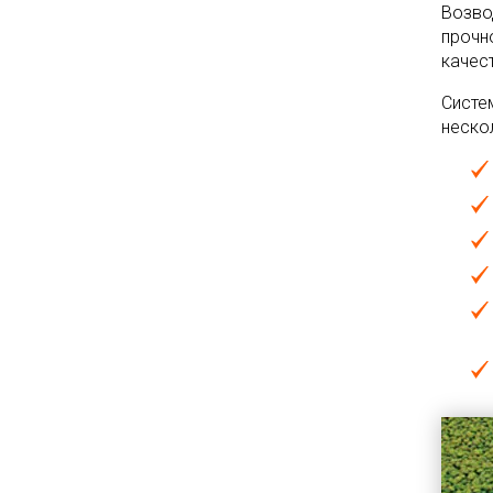
Возво
прочн
качес
Систе
неско