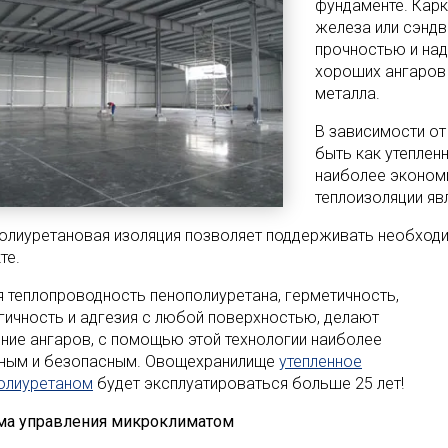
фундаменте. Кар
железа или сэндв
прочностью и над
хороших ангаров
металла.
В зависимости от
быть как утеплен
наиболее эконом
теплоизоляции яв
олиуретановая изоляция позволяет поддерживать необход
те.
я теплопроводность пенополиуретана, герметичность,
гичность и адгезия с любой поверхностью, делают
ение ангаров, с помощью этой технологии наиболее
ным и безопасным. Овощехранилище
утепленное
олиуретаном
будет эксплуатироваться больше 25 лет!
ма управления микроклиматом