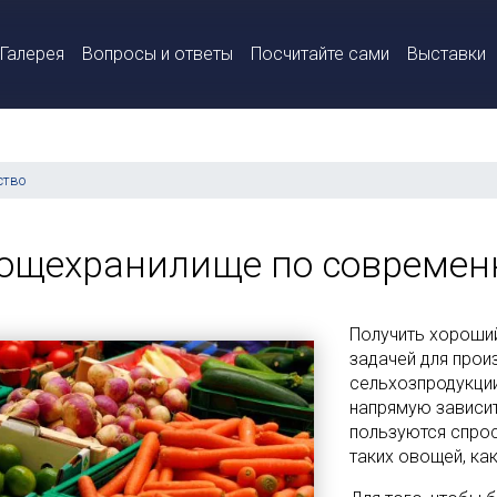
Галерея
Вопросы и ответы
Посчитайте сами
Выставки
ство
ощехранилище по современ
Получить хороший
задачей для прои
сельхозпродукции
напрямую зависит
пользуются спрос
таких овощей, как