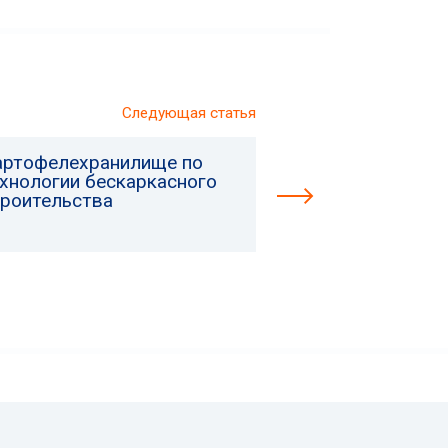
Следующая статья
артофелехранилище по
ехнологии бескаркасного
троительства