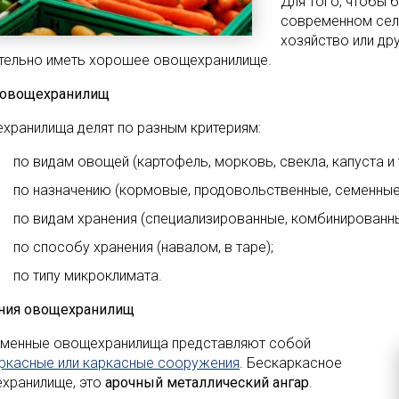
Для того, чтобы 
современном сел
хозяйство или др
тельно иметь хорошее овощехранилище.
 овощехранилищ
хранилища делят по разным критериям:
по видам овощей (картофель, морковь, свекла, капуста и т
по назначению (кормовые, продовольственные, семенные
по видам хранения (специализированные, комбинированны
по способу хранения (навалом, в таре);
по типу микроклимата.
ния овощехранилищ
менные овощехранилища представляют собой
ркасные или каркасные сооружения
. Бескаркасное
хранилище, это
арочный металлический ангар
.