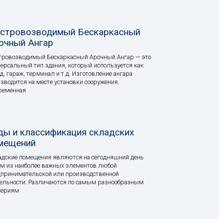
стровозводимый Бескаркасный
очный Ангар
тровозводимый Бескаркасный Арочный Ангар — это
ерсальный тип здания, который используется как
д, гараж, терминал и т.д. Изготовление ангара
зводится на месте установки сооружения.
ременная
ды и классификация складских
мещений
дские помещения являются на сегодняшний день
м из наиболее важных элементов любой
принимательской или производственной
ельности. Различаются по самым разнообразным
териям