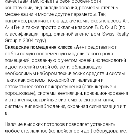
качествам и включает в себя особенности
конструкции, вид складирования, размеры, степень
механизации и многие другие параметры. Так,
например, различают складские комплексы классов А+,
А- и В+, а также просто склады классов В, С, С- и D (по
классификации, предложенной агентством Swiss Realty
Group в 2004 году).
Складские помещения класса «А+»
представляют
собой самую современную модель такого рода
помещений, созданную с учетом новейших технологий
и достижений в этой области, обладающую
необходимым набором технических средств и систем,
таких как системы пожарной сигнализации и
автоматического пожаротушения (сплинкерные и
порошковые), системы вентиляции, кондиционирования
и отопления, аварийные системы электропитания,
системы видеонаблюдения, охранная сигнализация и т.
д.
Наличие высоких потолков позволяет установить
любое стеллажное (конвейерное и др.) оборудование.