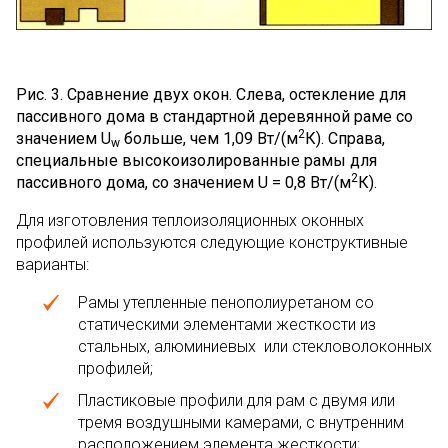
Рис. 3. Сравнение двух окон. Слева, остекление для
пассивного дома в стандартной деревянной раме со
2
значением
U
больше, чем 1,09 Вт/(м
К). Справа,
w
специальные высокоизолированные рамы для
2
пассивного дома, со значением
U
= 0,8 Вт/(м
К).
Для изготовления теплоизоляционных оконных
профилей используются следующие конструктивные
варианты:
Рамы утепленные пенополиуретаном со
статическими элементами жесткости из
стальных, алюминиевых или стекловолоконных
профилей;
Пластиковые профили для рам с двумя или
тремя воздушными камерами, с внутренним
расположением элемента жесткости;