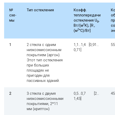
№
Тип остекления
Коэфф.
К
схе-
теплопередачи
о
мы
остекления
U
,
пр
g
2
Вт/(м
К), [
R
,
с
.
2
(м
°С)/Вт]
э
1
2 стекла с одним
1,1…1,4 [0,91…
5
низкоэмиссионным
0,71]
покрытием (аргон).
Этот тип остекления
при больших
площадях не
пригоден для
пассивных зданий.
2
3 стекла с двумя
0,5…0,7 [2…
4
низкоэмиссионными
1,43]
покрытиями, 2*11
мм (криптон)