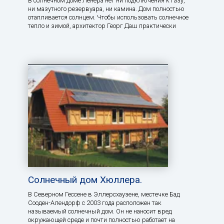
В солнечном доме Ленера нет ни подключения к газу,
ни мазутного резервуара, ни камина. Дом полностью
отапливается солнцем. Чтобы использовать солнечное
тепло и зимой, архитектор Георг Даш практически
Солнечный дом Хюллера.
В Северном Гессене в Эллерсхаузене, местечке Бад
Сооден-Алендорф с 2003 года расположен так
называемый солнечный дом. Он не наносит вред
окружающей среде и почти полностью работает на