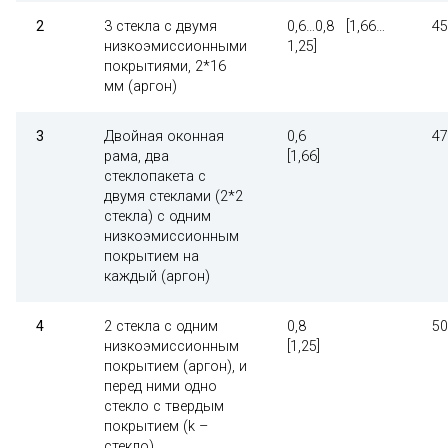
2
3 стекла с двумя
0,6…0,8 [1,66…
4
низкоэмиссионными
1,25]
покрытиями, 2*16
мм (аргон)
3
Двойная оконная
0,6
4
рама, два
[1,66]
стеклопакета с
двумя стеклами (2*2
стекла) с одним
низкоэмиссионным
покрытием на
каждый (аргон)
4
2 стекла с одним
0,8
5
низкоэмиссионным
[1,25]
покрытием (аргон), и
перед ними одно
стекло с твердым
покрытием (k –
стекло)