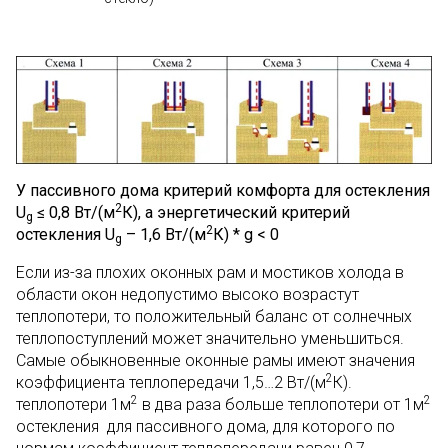
У пассивного дома критерий комфорта для остекления
2
U
≤ 0,8 Вт/(м
К), а энергетический критерий
g
2
остекления
U
– 1,6 Вт/(м
К) *
g
< 0
g
Если из-за плохих оконных рам и мостиков холода в
области окон недопустимо высоко возрастут
теплопотери, то положительный баланс от солнечных
теплопоступлений может значительно уменьшиться.
Самые обыкновенные оконные рамы имеют значения
2
коэффициента теплопередачи 1,5…2 Вт/(м
К).
2
2
теплопотери 1м
в два раза больше теплопотери от 1м
остекления для пассивного дома, для которого по