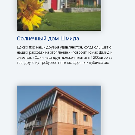
Солнечный дом Шмида
До сих пор наши друзья удивляются, когда слышат о
наших расходах на отопление,» -говорит Томас Шмид и
смеется. «Один наш друг должен платить 1200евро за
газ, другому требуется пять складочных кубических