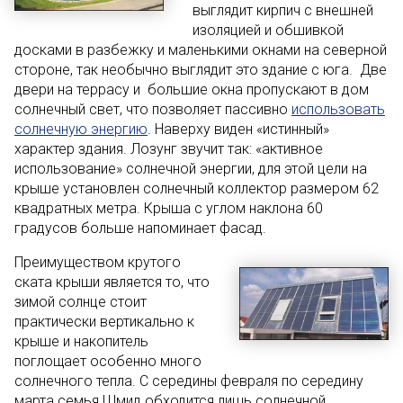
выглядит кирпич с внешней
изоляцией и обшивкой
досками в разбежку и маленькими окнами на северной
стороне, так необычно выглядит это здание с юга. Две
двери на террасу и большие окна пропускают в дом
солнечный свет, что позволяет пассивно
использовать
солнечную энергию
. Наверху виден «истинный»
характер здания. Лозунг звучит так: «активное
использование» солнечной энергии, для этой цели на
крыше установлен солнечный коллектор размером 62
квадратных метра. Крыша с углом наклона 60
градусов больше напоминает фасад.
Преимуществом крутого
ската крыши является то, что
зимой солнце стоит
практически вертикально к
крыше и накопитель
поглощает особенно много
солнечного тепла. С середины февраля по середину
марта семья Шмид обходится лишь солнечной