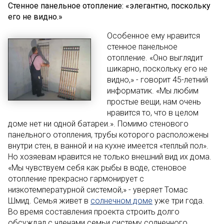
Стенное панельное отопление: «элегантно, поскольку
его не видно.»
Особенное ему нравится
стенное панельное
отопление. «Оно выглядит
шикарно, поскольку его не
видно,» - говорит 45-летний
информатик. «Мы любим
простые вещи, нам очень
нравится то, что в целом
доме нет ни одной батареи.». Помимо стенового
панельного отопления, трубы которого расположены
внутри стен, в ванной и на кухне имеется «теплый пол».
Но хозяевам нравится не только внешний вид их дома.
«Мы чувствуем себя как рыбы в воде, стеновое
отопление прекрасно гармонирует с
низкотемпературной системой,» - уверяет Томас
Шмид. Семья живет в
солнечном доме
уже три года.
Во время составления проекта строить долго
обсуждал с членами семьи систему солнечного