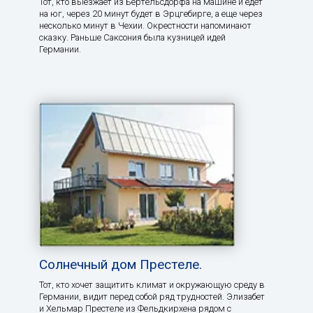
Тот, кто выезжает из Бертельсдорфа на машине и едет
на юг, через 20 минут будет в Эрцгебирге, а еще через
несколько минут в Чехии. Окрестности напоминают
сказку. Раньше Саксония была кузницей идей
Германии.
Солнечный дом Престеле.
Тот, кто хочет защитить климат и окружающую среду в
Германии, видит перед собой ряд трудностей. Элизабет
и Хельмар Престеле из Фельдкирхена рядом с