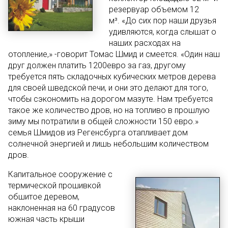
резервуар объемом 12
м³.
«До сих пор наши друзья
удивляются, когда слышат о
наших расходах на
отопление,» -говорит Томас Шмид и смеется. «Один наш
друг должен платить 1200евро за газ, другому
требуется пять складочных кубических метров дерева
для своей шведской печи, и они это делают для того,
чтобы сэкономить на дорогом мазуте. Нам требуется
такое же количество дров, но на топливо в прошлую
зиму мы потратили в общей сложности 150 евро.»
семья Шмидов из Регенсбурга отапливает дом
солнечной энергией и лишь небольшим количеством
дров.
Капитальное сооружение с
термической прошивкой
обшитое деревом,
наклоненная на 60 градусов
южная часть крыши