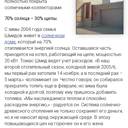
полностью покрыта
солнечными коллекторами.
70% солнца – 30% щепы.
С зимы 2004 года семья
Шмидов живет в
солнечном
доме
, который на 70%
отапливается энергией солнца. Оставшаяся часть
приходится на котел, работающий на щепе, мощностью
20 кВт. Томас Шмид ведет учет расходов. «В наш
второй отопительный сезон, холодной зимой 2005/6,
мы первый раз затопили 14 ноября, а в последний раз –
5 марта,» -вспоминает он. Честно говоря, он собирался
прекратить топить еще в феврале, но зима была
холодной и долгой, поэтому ему пришлось добавить
топлива. «Мы наслаждаемся теплом и спокойно
расходуем энергию,» - радуется он. Система солнечно-
древесного отопления не только сохраняет его деньги,
но и не наносит вред окружающей среде. В эпоху
повышающихся цен на горючее он и его жена