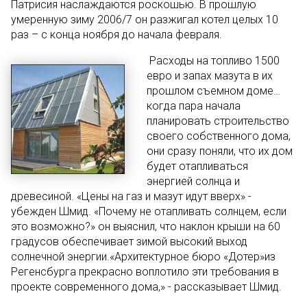
Патрисия наслаждаются роскошью. В прошлую
умеренную зиму 2006/7 он разжигал котел целых 10
раз – с конца ноября до начала февраля.
Расходы на топливо 1500
евро и запах мазута в их
прошлом съемном доме…
когда пара начала
планировать строительство
своего собственного дома,
они сразу поняли, что их дом
будет отапливаться
энергией солнца и
древесиной. «Цены на газ и мазут идут вверх» -
убежден Шмид. «Почему не отапливать солнцем, если
это возможно?» он выяснил, что наклон крыши на 60
градусов обеспечивает зимой высокий выход
солнечной энергии.«Архитектурное бюро «Дотер»из
Регенсбурга прекрасно воплотило эти требования в
проекте современного дома,» - рассказывает Шмид.