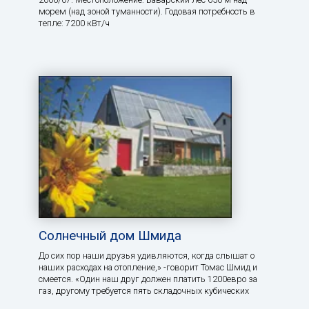
морем (над зоной туманности). Годовая потребность в
тепле: 7200 кВт/ч
Солнечный дом Шмида
До сих пор наши друзья удивляются, когда слышат о
наших расходах на отопление,» -говорит Томас Шмид и
смеется. «Один наш друг должен платить 1200евро за
газ, другому требуется пять складочных кубических