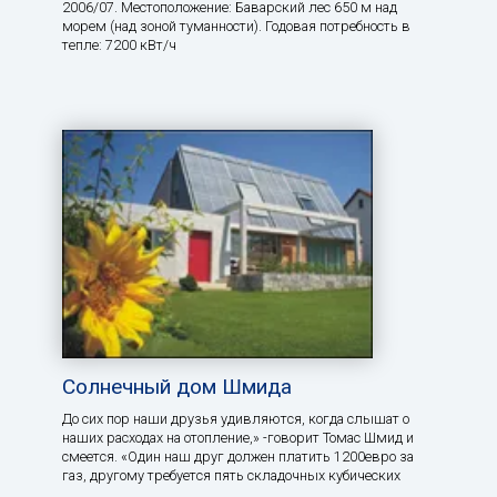
2006/07. Местоположение: Баварский лес 650 м над
морем (над зоной туманности). Годовая потребность в
тепле: 7200 кВт/ч
Солнечный дом Шмида
До сих пор наши друзья удивляются, когда слышат о
наших расходах на отопление,» -говорит Томас Шмид и
смеется. «Один наш друг должен платить 1200евро за
газ, другому требуется пять складочных кубических