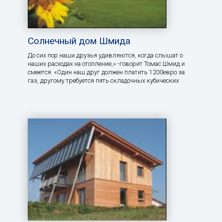
Солнечный дом Шмида
До сих пор наши друзья удивляются, когда слышат о
наших расходах на отопление,» -говорит Томас Шмид и
смеется. «Один наш друг должен платить 1200евро за
газ, другому требуется пять складочных кубических