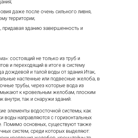
ания;
вия даже после очень сильного ливня,
ому территории;
 придавая зданию завершенность и
а»: состоящий не только из труб и
тов и переходящий в итоге в систему
а дождевой и талой воды от здания.Итак,
альные настенные или подвесные желоба, в
очные трубы, через которые вода из
римыкают к кровельным желобам, плоским
 внутри, так и снаружи зданий.
ие элементы водосточной системы, как
ки воды направляются с горизонтальных
е. Помимо основных, существуют также
чных систем, среди которых выделяют:
крюки крепления желобов, кронштейны,тр