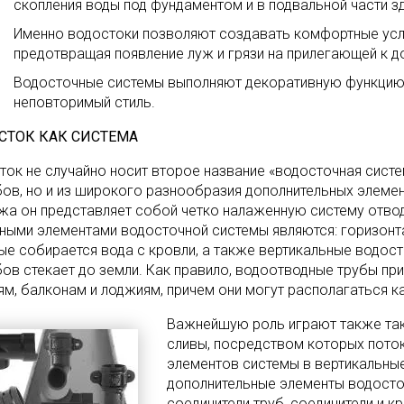
скопления воды под фундаментом и в подвальной части зд
Именно водостоки позволяют создавать комфортные усло
предотвращая появление луж и грязи на прилегающей к д
Водосточные системы выполняют декоративную функцию,
неповторимый стиль.
СТОК КАК СИСТЕМА
ток не случайно носит второе название «водосточная систем
ов, но и из широкого разнообразия дополнительных элемен
жа он представляет собой четко налаженную систему отвод
ными элементами водосточной системы являются: горизонт
ые собирается вода с кровли, а также вертикальные водост
ов стекает до земли. Как правило, водоотводные трубы п
м, балконам и лоджиям, причем они могут располагаться как
Важнейшую роль играют также так
сливы, посредством которых пото
элементов системы в вертикальны
дополнительные элементы водосто
соединители труб, соединители и 