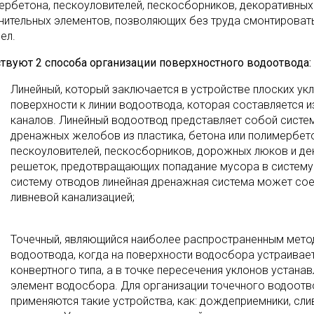
ербетона, пескоуловителей, пескосборников, декоративных
нительных элементов, позволяющих без труда смонтировать
ел.
твуют 2 способа организации поверхностного водоотвода:
Линейный, который заключается в устройстве плоских ук
поверхности к линии водоотвода, которая составляется 
каналов. Линейный водоотвод представляет собой систе
дренажных желобов из пластика, бетона или полимербет
пескоуловителей, пескосборников, дорожных люков и д
решеток, предотвращающих попадание мусора в систему
систему отводов линейная дренажная система может сое
ливневой канализацией;
Точечный, являющийся наиболее распространенным мет
водоотвода, когда на поверхности водосбора устраивает
конвертного типа, а в точке пересечения уклонов устана
элемент водосбора. Для организации точечного водоотв
применяются такие устройства, как: дождеприемники, сл