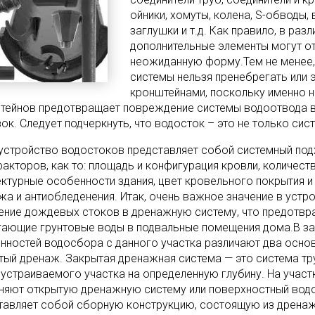
ойники, хомуты, колена, S-обводы
заглушки и т.д. Как правило, в раз
дополнительные элементы могут о
неожиданную форму.Тем не менее,
системы нельзя пренебрегать или э
кронштейнами, поскольку именно 
тейнов предотвращает повреждение системы водоотвода в 
зок. Следует подчеркнуть, что водосток – это не только си
устройство водостоков представляет собой системный подх
факторов, как то: площадь и конфигурация кровли, количес
ектурные особенности здания, цвет кровельного покрытия и
жа и антиобледенения. Итак, очень важное значение в уст
ение дождевых стоков в дренажную систему, что предотвр
гающие грунтовые воды в подвальные помещения дома.В за
нностей водосбора с данного участка различают два осно
тый дренаж. Закрытая дренажная система — это система тру
бустраиваемого участка на определенную глубину. На участ
няют открытую дренажную систему или поверхностный водо
тавляет собой сборную конструкцию, состоящую из дренаж