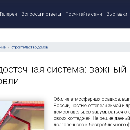
Галерея
Вопросы и ответы
Посчитайте сами
Выставки
ние
строительство домов
досточная система: важный
овли
Обилие атмосферных осадков, вып
России, частые оттепели зимой и 
домовладельцев задумываться о с
своих коттеджей. Не решив данный
долговечного и беспроблемного фу