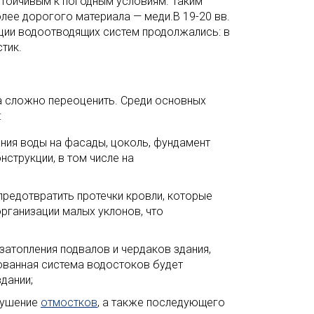
стойчивым к погодным условиям. Таким
лее дорогого материала — меди.В 19-20 вв.
ции водоотводящих систем продолжались: в
тик.
а сложно переоценить. Среди основных
:
ния воды на фасады, цоколь, фундамент
нструкции, в том числе на
предотвратить протечки кровли, которые
организации малых уклонов, что
атопления подвалов и чердаков здания,
зованная система водостоков будет
дании;
рушение
отмостков
, а также последующего