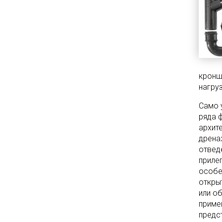
кронш
нагру
Само 
ряда 
архит
дрена
отвед
приле
особе
откры
или о
приме
предс