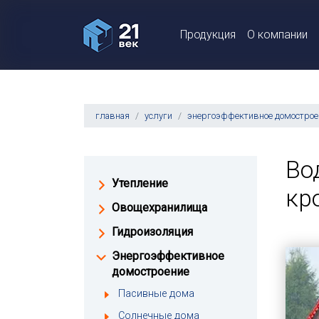
Продукция
О компании
главная
услуги
энергоэффективное домострое
Во
Утепление
кр
Овощехранилища
Гидроизоляция
Энергоэффективное
домостроение
Пасивные дома
Солнечные дома