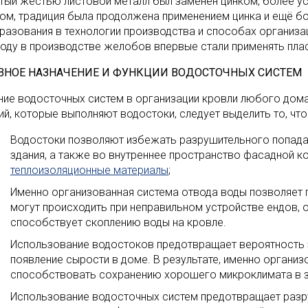
тый жестью листовой металл был заменен цинком, более у
ом, традиция была продолжена применением цинка и ещё бо
разования в технологии производства и способах организа
году в производстве желобов впервые стали применять плас
ВНОЕ НАЗНАЧЕНИЕ И ФУНКЦИИ ВОДОСТОЧНЫХ СИСТЕМ
ние водосточных систем в организации кровли любого дом
ий, которые выполняют водостоки, следует выделить то, что
Водостоки позволяют избежать разрушительного попада
здания, а также во внутреннее пространство фасадной ко
теплоизоляционные материалы
;
Именно организованная система отвода воды позволяет 
могут происходить при неправильном устройстве ендов, 
способствует скоплению воды на кровле.
Использование водостоков предотвращает вероятность з
появление сырости в доме. В результате, именно органи
способствовать сохранению хорошего микроклимата в з
Использование водосточных систем предотвращает раз