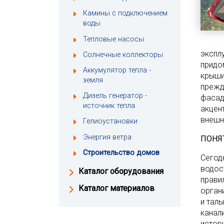
Камины с подключением
воды
Тепловые насосы
экспл
Солнечные коллекторы
придо
Аккумулятор тепла -
крыши
земля
прежд
Дизель генератор -
фасад
источник тепла
акцен
внешн
Гелиоустановки
Энергия ветра
ПОНЯ
Строительство домов
Сегод
водос
Каталог оборудования
прави
Каталог материалов
орган
и тал
канал
истор