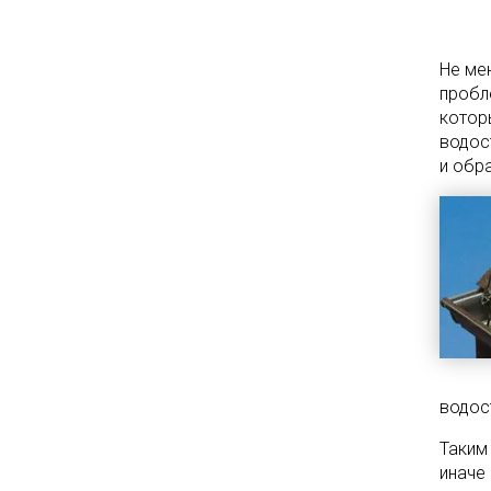
Не ме
пробл
котор
водос
и обр
водос
Таким
иначе