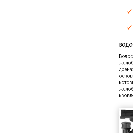
ВОДО
Водос
желоб
дрена
основ
котор
желоб
кровля