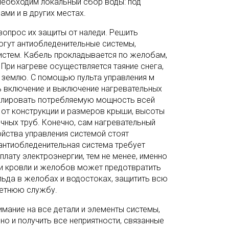
 необходим локальный сбор воды: под
ми и в других местах.
вопрос их защиты от наледи. Решить
огут антиобледенительные системы,
стем. Кабель прокладывается по желобам,
 При нагреве осуществляется таяние снега,
а землю. С помощью пульта управления м
 включение и выключение нагревательных
гулировать потребляемую мощность всей
 от конструкции и размеров крыши, высоты
чных труб. Конечно, сам нагревательный
ойства управления системой стоят
антиобледенительная система требует
плату электроэнергии, тем не менее, именно
и кровли и желобов может предотвратить
льда в желобах и водостоках, защитить всю
летнюю службу.
мание на все детали и элементы системы,
но и получить все неприятности, связанные