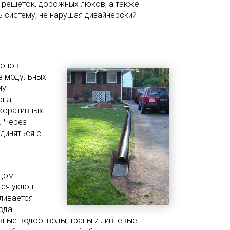
 решеток, дорожных люков, а также
 систему, не нарушая дизайнерский
лонов
из модульных
му
она,
екоративных
. Через
диняться с
одом
ся уклон
вливается
ода
ивные водоотводы, трапы и ливневые