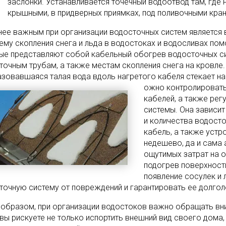
заслонки. Устанавливается точечный водоотвод там, где
крышными, в придверных приямках, под поливочными крана
нее важным при организации водосточных систем является 
ему скопления снега и льда в водостоках и водосливах пом
ые представляют собой кабельный обогрев водосточных си
точным трубам, а также местам скопления снега на кровле.
азовавшаяся талая вода вдоль нагретого кабеля стекает н
ожно контролировать
кабелей, а также ре
системы. Она зависит
и количества водосто
кабель, а также устр
недешево, да и сама 
ощутимых затрат на о
подогрев поверхност
появление сосулек и 
точную систему от повреждений и гарантировать ее долго
 образом, при организации водостоков важно обращать вни
 вы рискуете не только испортить внешний вид своего дома, 