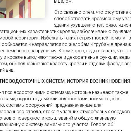
в целом.
Это связано с тем, что отсутстви
способствовать чрезмерному увл
здания, ухудшению теплоизоляцион
уатационных характеристик кровли, заболачиванию фундам
мовой территории. Избежать таких неприятностей помогут 
 собирается и направляется по желобам и трубам в дренаж
евременного разрушения. Кроме того, надо сказать, что в
у и кровле выполняют также и декоративные функции, ведь
том, они подчеркивают красоту кровли и отделки фасада зд
ий вид.
ТИЕ ВОДОСТОЧНЫХ СИСТЕМ, ИСТОРИЯ ВОЗНИКНОВЕНИЯ
ня под водосточными системами, которые называют также
токами, водоотводами или водосливами понимают, как
ло, системы сооружений, предназначенные для
изованного отвода, стока выпавших атмосферных осадков
ых вод с поверхности крыш зданий в общую ливневую
изационную систему земельного участка. Говоря об
ии возникновения водосточных систем, следует отметить,