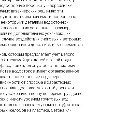
, водосборные воронки, универсальные
личных дизайнерских решениях эти
тсутствовать или принимать совершенно
 некоторыми деталями водосточной
кономить на их установке: например,
наличие дополнительных усиливающих
случае воздействия снеговых и ветровых
стема основных и дополнительных элементов.
од, который предполагает учет целого
тво отводимой дождевой и талой воды,
 фасадной отделки, устройство системы
ройстве водостоков имеет организованное
ащает проникновение воды через
висимости от способа и характерных
вных вида дренажа: закрытый дренаж и
б, уложенных в почву по периметру здания
ках с низким уровнем грунтовых вод
отвод (так называемую ливневку), которая
ных желобов из пластика, бетона или