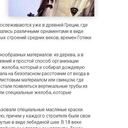
рослеживаются уже в древней Греции, где
шались различными орнаментами в виде
ых строений средних веков, времен Готики
ообразных материалов: из дерева, а в
евний и простой способ организации
у желоба, который и собирал дождевую
дала на безопасном расстоянии от входа в
листовым материалом или свинцом, где
 стали появляться вертикальные трубы из
али специальные желоба, которые
ьзовали специальные масляные краски.
ую, причем у каждого строителя были свои
утые в виде лебединой шеи. В 18 веке