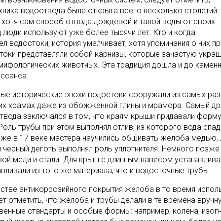
ехника водоотвода была открыта всего несколько столетий
, хотя сам способ отвода дождевой и талой воды от своих
 люди используют уже более тысячи лет. Кто и когда
ел водостоки, история умалчивает, хотя упоминания о них п
токи представляли собой карнизы, которые зачастую укра
мифологических животных. Эта традиция дошла и до каменн
ессанса.
ные исторические эпохи водостоки сооружали из самых разн
их храмах даже из обожженной глины и мрамора. Самый др
твода заключался в том, что краям крыши придавали форм
 Роль трубы при этом выполнял отлив, из которого вода спа
Уже в 17 веке мастера научились обшивать желоба медью, 
й черный деготь выполнял роль уплотнителя. Немного позже
вой меди и стали. Для крыш с длинным навесом устанавлив
авливали из того же материала, что и водосточные трубы.
естве антикоррозийного покрытия желоба в то время испол
ет отметить, что желоба и трубы делали в те времена вручн
венные стандарты и особые формы: например, колена, изогн