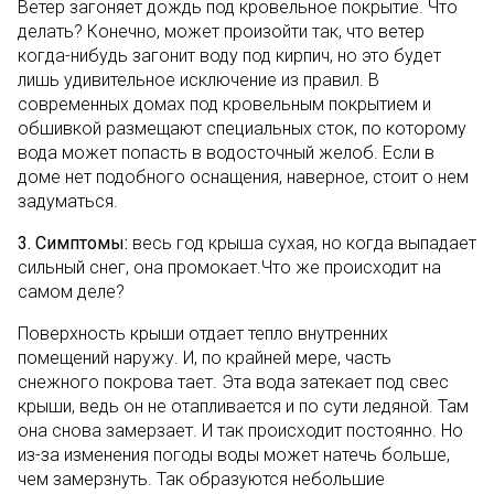
Ветер загоняет дождь под кровельное покрытие. Что
делать? Конечно, может произойти так, что ветер
когда-нибудь загонит воду под кирпич, но это будет
лишь удивительное исключение из правил. В
современных домах под кровельным покрытием и
обшивкой размещают специальных сток, по которому
вода может попасть в водосточный желоб. Если в
доме нет подобного оснащения, наверное, стоит о нем
задуматься.
3. Симптомы:
весь год крыша сухая, но когда выпадает
сильный снег, она промокает.Что же происходит на
самом деле?
Поверхность крыши отдает тепло внутренних
помещений наружу. И, по крайней мере, часть
снежного покрова тает. Эта вода затекает под свес
крыши, ведь он не отапливается и по сути ледяной. Там
она снова замерзает. И так происходит постоянно. Но
из-за изменения погоды воды может натечь больше,
чем замерзнуть. Так образуются небольшие