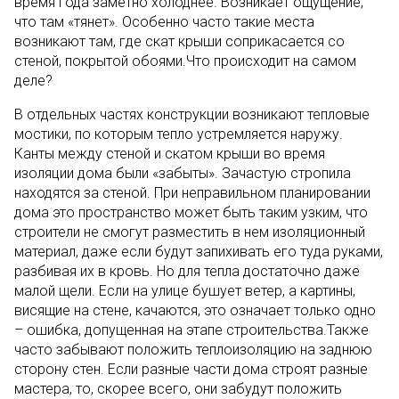
время года заметно холоднее. Возникает ощущение,
что там «тянет». Особенно часто такие места
возникают там, где скат крыши соприкасается со
стеной, покрытой обоями.Что происходит на самом
деле?
В отдельных частях конструкции возникают тепловые
мостики, по которым тепло устремляется наружу.
Канты между стеной и скатом крыши во время
изоляции дома были «забыты». Зачастую стропила
находятся за стеной. При неправильном планировании
дома это пространство может быть таким узким, что
строители не смогут разместить в нем изоляционный
материал, даже если будут запихивать его туда руками,
разбивая их в кровь. Но для тепла достаточно даже
малой щели. Если на улице бушует ветер, а картины,
висящие на стене, качаются, это означает только одно
– ошибка, допущенная на этапе строительства.Также
часто забывают положить теплоизоляцию на заднюю
сторону стен. Если разные части дома строят разные
мастера, то, скорее всего, они забудут положить