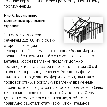
по длине каркаса. Она также препятствует излишнему
прогибу фермы.
Р
ис. 6. Временные
монтажные крепления
стропил:
1 - подкосы из досок
сечением 22х100 мм с обеих
сторон на каждом
перекрестье; 2 - временные опорные балки. Фермы
крепят либо гвоздями, либо с помощью накладных
деталей. Косое крепление гвоздями должно
производиться на расстоянии от края, равном
20 х d
,
чтобы не повредить древесину. Установку ферм
начинают с торца здания. Фермы крепят, начиная от
торцовой стены. Поскольку крепления временные,
гвозди не вбивают до конца, чтобы опоры можно было
легко снять после окончательной установки. Фермы
должны стоять строго вертикально, чтобы они
правильно работали статически. Окончательное