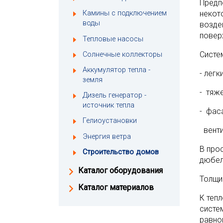
Предп
некот
Камины с подключением
воды
возде
поверх
Тепловые насосы
Систе
Солнечные коллекторы
Аккумулятор тепла -
- легк
земля
- тяж
Дизель генератор -
источник тепла
- фас
Гелиоустановки
венти
Энергия ветра
В про
Строительство домов
дюбел
Каталог оборудования
Толщи
Каталог материалов
К теп
систе
равно