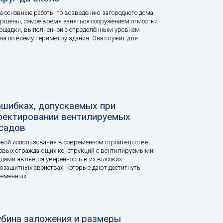
а основные работы по возведению загородного дома
ршены, самое время заняться сооружением отмостки
ощадки, выполненной с определённым уровнем
на по всему периметру здания. Она служит для
ошибках, допускаемых при
оектировании вентилируемых
садов
вой использования в современном строительстве
новых ограждающих конструкций с вентилируемыми
дами является уверенность в их высоких
озащитных свойствах, которые дают достигнуть
ременных
убина заложения и размеры