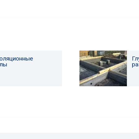
оляционные
Гл
алы
ра