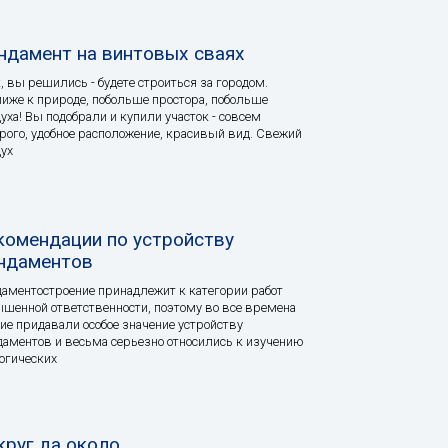
ндамент на винтовых сваях
, вы решились - будете строиться за городом.
иже к природе, побольше простора, побольше
уха! Вы подобрали и купили участок - совсем
рого, удобное расположение, красивый вид. Свежий
ух
комендации по устройству
ндаментов
аментостроение принадлежит к категории работ
шенной ответственности, поэтому во все времена
ие придавали особое значение устройству
аментов и весьма серьезно относились к изучению
огических
круг да около