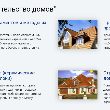
ительство домов"
аментов и методы их
Пр
пр
 протечки являются самыми
Крыш
чинами нареканий и жалоб в
небл
облемы возникают и с
чтоб
ого бетона и плит, стен из
при
а (керамические
Ст
локи)
до
ушные пустоты, которые
Повы
ких изделиях в процессе
деся
риал необыкновенно теплым.
разв
делий, глиняную массу
разр
здан