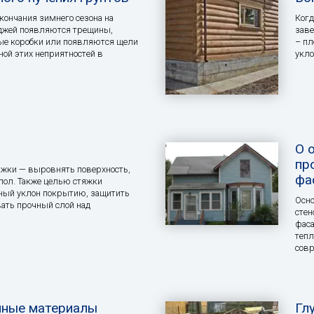
окончания зимнего сезона на
Когд
еджей появляются трещины,
заве
е коробки или появляются щели
– пл
ной этих неприятностей в
укло
О 
пр
яжки — выровнять поверхность,
фа
 пол. Также целью стяжки
ный уклон покрытию, защитить
Осно
ать прочный слой над
сте
фаса
тепл
сов
нные материалы
Гл