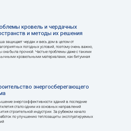
облемы кровель и чердачных
остранств и методы их решения
а защищает чердак и весь дом в целом от
агоприятных погодных условий, поэтому очень важно,
ы она была прочной. Частые проблемы даже с такими
вычными кровельными материалами, как битумная
роительство энергосберегающего
ма
шение энергоэффективности зданий в последние
тилетия стало одним из основных направлений
ития строительной индустрии. За рубежом начало
аботок по улучшению теплозащиты эксплуатируемых
ий