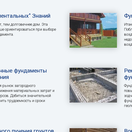
ентальных" Знаний
Фу
, тем долговечнее дом. Эта
Итак
ше ориентироваться при выборе
Побл
дамента.
возд
недо
возд
нные фундаменты
Ре
ния
фу
 рынок загородного
Фунд
нижения материальных затрат и
повы
рсов. Добиться значительной
зодч
зить трудоемкость и сроки
фунд
геол
ого пучения грунтов
Во