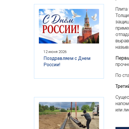
Плита
Толщи
защищ
приме
отпад
вырав
назыв
12 июня 2026
Первы
Поздравляем с Днем
прочн
России!
По ст
Трети
Сущес
напом
или л