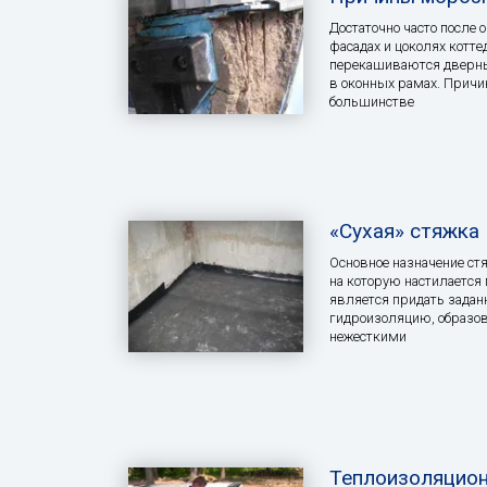
Достаточно часто после 
фасадах и цоколях котт
перекашиваются дверны
в оконных рамах. Причи
большинстве
«Сухая» стяжка
Основное назначение ст
на которую настилается
является придать задан
гидроизоляцию, образов
нежесткими
Теплоизоляцио