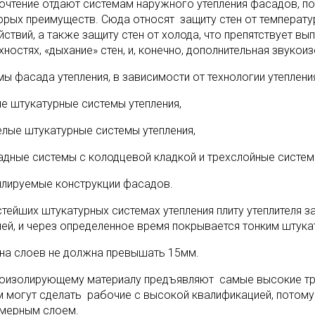
очтение отдают системам наружного утепления фасадов, п
орых преимуществ. Сюда относят защиту стен от температу
йствий, а также защиту стен от холода, что препятствует в
ностях, «дыхание» стен, и, конечно, дополнительная звукои
мы фасада утепления, в зависимости от технологии утеплени
ие штукатурные системы утепления,
елые штукатурные системы утепления,
адные системы с колодцевой кладкой и трехслойные систем
лируемые конструкции фасадов.
стейших штукатурных системах утепления плиту утеплителя з
ей, и через определенное время покрывается тонким штука
на слоев не должна превышать 15мм.
лоизолирующему материалу предъявляют самые высокие тр
м могут сделать рабочие с высокой квалификацией, потому
мерным слоем.