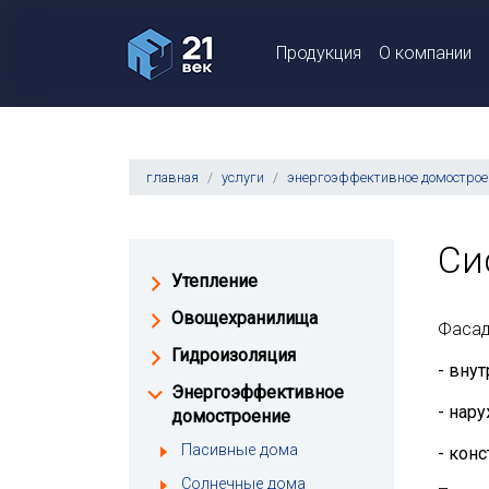
Продукция
О компании
главная
услуги
энергоэффективное домострое
Си
Утепление
Овощехранилища
Фасад
Гидроизоляция
- вну
Энергоэффективное
- нар
домостроение
Пасивные дома
- кон
Солнечные дома