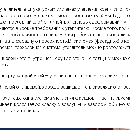
 утеплителя в штукатурных системах утепления крепится с п
на слоев после утеплителя может составлять 50мм. В данн
ает последний слой от линейных тепловых деформаций. Тут, 
няются высокие требования к утеплителю. Кроме того, при 
ает необходимость в привлечении рабочих высокой квалифи
нивать фасадную поверхность.В системах (фасадных) в кот
аемая, трехслойная система, утеплитель можно располажит
й слой
- это внутренняя несущая стена. Ее толщину можно
ости.
андарту
второй слой
— утеплитель, толщина его зависит от 
й слой
он лицевой, хорошо защищает теплоизоляцию от все
твует еще одна система утепления фасадов —
вентилируем
инает колодцевую кладку с воздушным зазором, обычно в
истовые материалы.