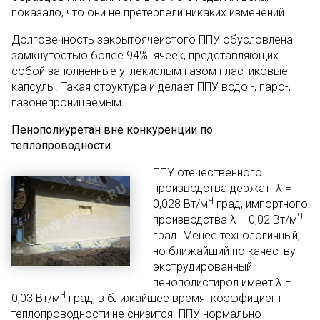
показало, что они не претерпели никаких изменений.
Долговечность закрытоячеистого ППУ обусловлена
замкнутостью более 94% ячеек, представляющих
собой заполненные углекислым газом пластиковые
капсулы. Такая структура и делает ППУ водо -, паро-,
газонепроницаемым.
Пенополиуретан вне конкуренции по
теплопроводности.
ППУ отечественного
производства держат λ =
Ч
0,028 Вт/м
град, импортного
Ч
производства λ = 0,02 Вт/м
град. Менее технологичный,
но ближайший по качеству
экструдированный
пенополистирол имеет λ =
Ч
0,03 Вт/м
град, в ближайшее время коэффициент
теплопроводности не снизится. ППУ нормально