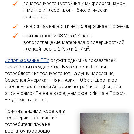
пенополиуретан устойчив к микроорганизмам,
гниению и плесени, он - биологически
нейтрален;
не воспламеняется и не поддерживает горения;
при влажности 98 % за 24 часа
водопоглащение материала с поверхностной
2
пленкой всего 2 % или 2 г/ м
.
Использование ППУ
служит одним из показателей
развитости государства. В частности: Япония
потребляет 4кг полиуретанов на душу населения,
Северная Америка – 5 кг, Азия – 0,6кг, Европа со
средним Востоком и Африкой потребляют 1,8кг, при
этом в самой Европе в среднем около 4кг, а в России
– чуть меньше 1кг.
Причина, видимо, кроется в
недоверии. Российские
потребители пока не
достаточно хорошо