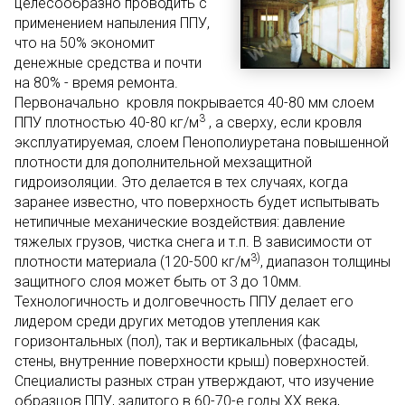
целесообразно проводить с
применением напыления ППУ,
что на 50% экономит
денежные средства и почти
на 80% - время ремонта.
Первоначально кровля покрывается 40-80 мм слоем
3
ППУ плотностью 40-80 кг/м
, а сверху, если кровля
эксплуатируемая, слоем Пенополиуретана повышенной
плотности для дополнительной мехзащитной
гидроизоляции. Это делается в тех случаях, когда
заранее известно, что поверхность будет испытывать
нетипичные механические воздействия: давление
тяжелых грузов, чистка снега и т.п. В зависимости от
3)
плотности материала (120-500 кг/м
, диапазон толщины
защитного слоя может быть от 3 до 10мм.
Технологичность и долговечность ППУ делает его
лидером среди других методов утепления как
горизонтальных (пол), так и вертикальных (фасады,
стены, внутренние поверхности крыш) поверхностей.
Специалисты разных стран утверждают, что изучение
образцов ППУ, залитого в 60-70-е годы ХХ века,