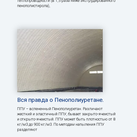
теплопроводности (в 1,5 раза ниже экструдированного
пенополистирола),
Вся правда о Пенополиуретане.
ППУ – вспененный Пенополиуретан. Различают
жесткий и эластичный ППУ, бывает закрыто-ячеистый
и открыто-ячеистый. ППУ может быть плотностью от 8
кг/м3 до 900 кг/м3. По методам напыления ППУ
разделяют