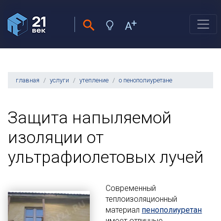
главная
услуги
утепление
о пенополиуретане
Защита напыляемой
изоляции от
ультрафиолетовых лучей
Современный
теплоизоляционный
материал
пенополиуретан
имеет отличные