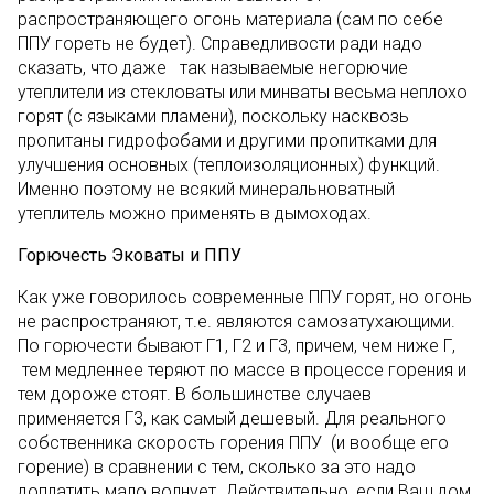
распространяющего огонь материала (сам по себе
ППУ гореть не будет). Справедливости ради надо
сказать, что даже так называемые негорючие
утеплители из стекловаты или минваты весьма неплохо
горят (с языками пламени), поскольку насквозь
пропитаны гидрофобами и другими пропитками для
улучшения основных (теплоизоляционных) функций.
Именно поэтому не всякий минеральноватный
утеплитель можно применять в дымоходах.
Горючесть Эковаты и ППУ
Как уже говорилось современные ППУ горят, но огонь
не распространяют, т.е. являются самозатухающими.
По горючести бывают Г1, Г2 и Г3, причем, чем ниже Г,
тем медленнее теряют по массе в процессе горения и
тем дороже стоят. В большинстве случаев
применяется Г3, как самый дешевый. Для реального
собственника скорость горения ППУ (и вообще его
горение) в сравнении с тем, сколько за это надо
доплатить мало волнует. Действительно, если Ваш дом