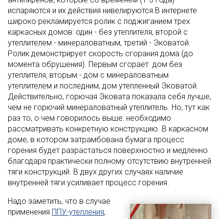
испаряются и их действия нивелируются.В интернете
широко рекламируется ролик с поджиганием трех
каркасных домов: один - без утеплителя, второй с
утеплителем - минераловатным, третий - Эковатой.
Ролик демонстрирует скорость сгорания дома (до
момента обрушения). Первым сгорает дом без
утеплителя, вторым - дом с минераловатным
утеплителем и последним, дом утепленный Эковатой.
Действительно, горючая Эковата показала себя лучше,
чем не горючий минераловатный утеплитель. Но, тут как
раз то, о чем говорилось выше: необходимо
рассматривать конкретную конструкцию. В каркасном
доме, в котором затрамбована бумага процесс
горения будет разрастаться поверхностно и медленно
благодаря практически полному отсутствию внутренней
тяги конструкций. В двух других случаях наличие
внутренней тяги усиливает процесс горения.
Надо заметить, что в случае
применения
ППУ-утепления
,