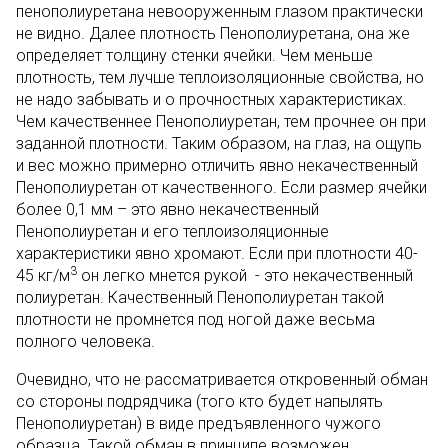
пенополиуретана невооруженным глазом практически
не видно. Далее плотность Пенополиуретана, она же
определяет толщину стенки ячейки. Чем меньше
плотность, тем лучше теплоизоляционные свойства, но
не надо забывать и о прочностных характеристиках.
Чем качественнее Пенополиуретан, тем прочнее он при
заданной плотности. Таким образом, на глаз, на ощупь
и вес можно примерно отличить явно некачественный
Пенополиуретан от качественного. Если размер ячейки
более 0,1 мм – это явно некачественный
Пенополиуретан и его теплоизоляционные
характеристики явно хромают. Если при плотности 40-
3
45 кг/м
он легко мнется рукой - это некачественный
полиуретан. Качественный Пенополиуретан такой
плотности не промнется под ногой даже весьма
полного человека.
Очевидно, что не рассматривается откровенный обман
со стороны подрядчика (того кто будет напылять
Пенополиуретан) в виде предъявленного чужого
образца. Такой обман в принципе возможен,