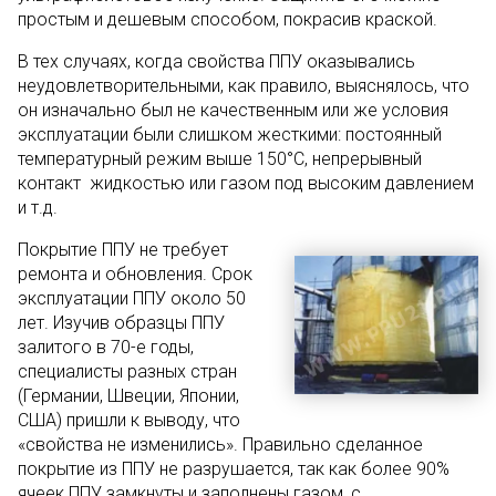
простым и дешевым способом, покрасив краской.
В тех случаях, когда свойства ППУ оказывались
неудовлетворительными, как правило, выяснялось, что
он изначально был не качественным или же условия
эксплуатации были слишком жесткими: постоянный
температурный режим выше 150°С, непрерывный
контакт жидкостью или газом под высоким давлением
и т.д.
Покрытие ППУ не требует
ремонта и обновления. Срок
эксплуатации ППУ около 50
лет. Изучив образцы ППУ
залитого в 70-е годы,
специалисты разных стран
(Германии, Швеции, Японии,
США) пришли к выводу, что
«свойства не изменились». Правильно сделанное
покрытие из ППУ не разрушается, так как более 90%
ячеек ППУ замкнуты и заполнены газом, с