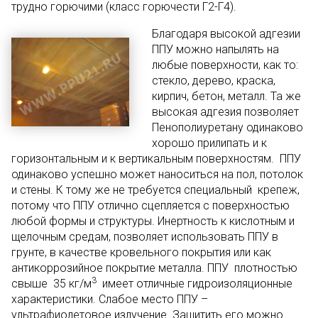
трудно горючими (класс горючести Г2-Г4).
Благодаря высокой адгезии
ППУ можно напылять на
любые поверхности, как то:
стекло, дерево, краска,
кирпич, бетон, металл. Та же
высокая адгезия позволяет
Пенополиуретану одинаково
хорошо прилипать и к
горизонтальным и к вертикальным поверхностям. ППУ
одинаково успешно может наноситься на пол, потолок
и стены. К тому же не требуется специальный крепеж,
потому что ППУ отлично сцепляется с поверхностью
любой формы и структуры. Инертность к кислотным и
щелочным средам, позволяет использовать ППУ в
грунте, в качестве кровельного покрытия или как
антикоррозийное покрытие металла. ППУ плотностью
3
свыше 35 кг/м
имеет отличные гидроизоляционные
характеристики. Слабое место ППУ –
ультрафиолетовое излучение. Защитить его можно