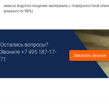
низкое водопоглощение материала с поверхностной пленко
влажности 98%).
Остались вопросы?
Звоните
+7 495 187-17-
Заказать звонок
71