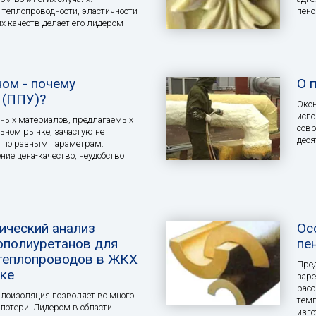
 теплопроводности, эластичности
пено
х качеств делает его лидером
ном - почему
О 
 (ППУ)?
Экон
испо
ных материалов, предлагаемых
совр
ьном рынке, зачастую не
деся
я по разным параметрам:
ие цена-качество, неудобство
ический анализ
Ос
ополиуретанов для
пе
теплопроводов в ЖКХ
Пред
ике
заре
расс
лоизоляция позволяет во много
темп
 потери. Лидером в области
изго