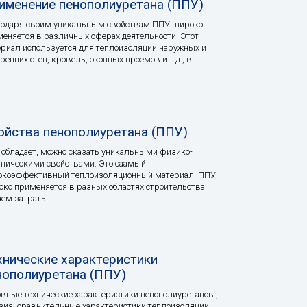
именение пенополиуретана (ППУ)
годаря своим уникальным свойствам ППУ широко
еняется в различных сферах деятельности. Этот
риал используется для теплоизоляции наружных и
ренних стен, кровель, оконных проемов и.т.д., в
ойства пенополиуретана (ППУ)
обладает, можно сказать уникальными физико-
ническими свойствами. Это саамый
окоэффективный теплоизоляционный материал. ППУ
ко применяется в разных областях строительства,
чем затраты
хнические характеристики
нополиуретана (ППУ)
вные технические характеристики пенополиуретанов:,
зия, сравнительные характеристики теплоизоляции