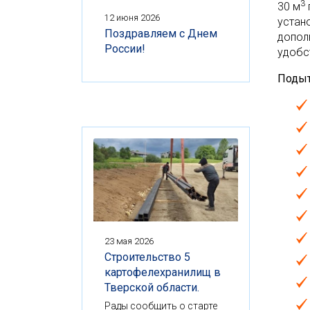
3
30 м
12 июня 2026
устан
Поздравляем с Днем
допол
России!
удобс
Подыт
23 мая 2026
Строительство 5
картофелехранилищ в
Тверской области.
Рады сообщить о старте