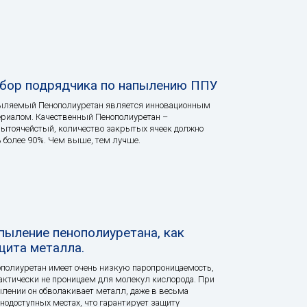
бор подрядчика по напылению ППУ
ыляемый Пенополиуретан является инновационным
риалом. Качественный Пенополиуретан –
ытоячейстый, количество закрытых ячеек должно
 более 90%. Чем выше, тем лучше.
пыление пенополиуретана, как
щита металла.
полиуретан имеет очень низкую паропроницаемость,
актически не проницаем для молекул кислорода. При
лении он обволакивает металл, даже в весьма
нодоступных местах, что гарантирует защиту