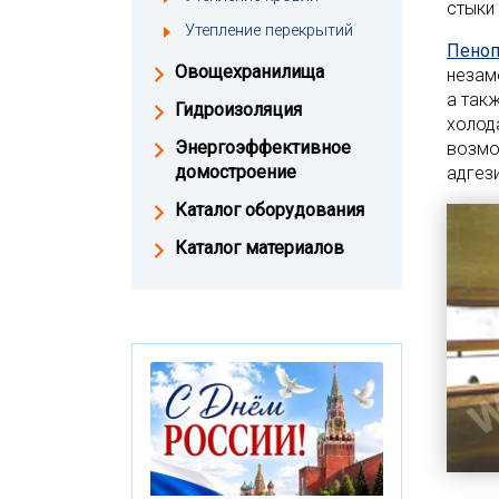
стыки 
Утепление перекрытий
Пеноп
Овощехранилища
незам
а так
Гидроизоляция
холод
Энергоэффективное
возмо
домостроение
адгез
Каталог оборудования
Каталог материалов