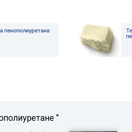
а пенополиуретана
Т
п
ополиуретане "