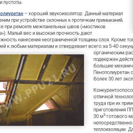
и пустоты.
олиуретан
– хороший звукоизолятор. Данный материал
еним при устройстве склонных к протечкам примыканий,
же при ремонте межпанельных швов («мостиков
а»). Малый вес и высокая прочность дают
жность нанесения неограниченной толщины слоя. Кроме тог
ией к любым материалам и отвердевает всего за 5-40 секун
органическим
рас
подвержен дейст
большие механиче
Пенополиуретан с
более 30 лет экс
Конкурентоспосо
отличной технол
труда при их при
приготовления ПП
3
30 м
готового ма
непосредственно 
теплоизоляции. Д