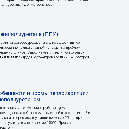
полиуретана и др. материалов.
пенополиуретане (ППУ)
омия энергоресурсов, а также их эффективное
льзование является одной из главных проблем
еменного мира. Спрос на утеплители исчисляется
тками миллиардов кубометров (по данным Госстроя
обенности и нормы теплоизоляции
нополиуретаном
лагаемая конструкция «труба в трубе»
комендовала себя весьма надежной и эффективной и
читана на срок эксплуатации не менее 25 лет при
ературах теплоносителя до 150°С. Процесс
товления