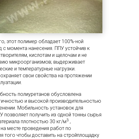
о, этот полимер обладает 100%-ной
д с момента нанесения. ППУ устойчив к
творителям, кислотам и щелочам и не
вию микроорганизмов; выдерживает
ские и температурные нагрузки.
охраняет свои свойства на протяжении
плуатации.
бность полиуретанов обусловлена
огичностью и высокой производительностью
менении. Мобильность установок для
У позволяет получить из одной тонны сырья
3
териала плотностью 30 кг/м
,
на месте проведения работ по
ля того чтобы доставить на стройплощадку