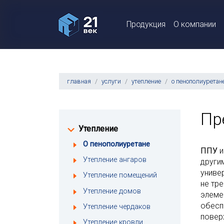
Продукция
О компании
главная
услуги
утепление
о пенополиуретан
Пр
Утепление
О пенополиуретане
ППУ
и
Утепление ангаров
други
униве
Утепление помещений
не тр
Утепление домов
элеме
обесп
Утепление чердаков
повер
Утепление кровли