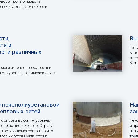
уверенностью назвать
еспечивает эффективное и
сти,
Вы
ти и
Нап
сти различных
мате
закр
быть
ристики теплопроводности и
полиуретана, полимочевины с
 пенополиуретановой
На
тепловых сетей
за
ой с самым высоким уровнем
Пено
оснабжения в Европе. Страну
и пр
 тысяч километров тепловых
напы
епловых сетей нуждаются в
труд