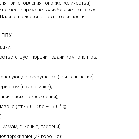
ля приготовления того же количества),
 на месте применения избавляет от таких
 Налицо прекрасная технологичность,
 ППУ:
ации;
ответствует порции подачи компонентов;
оследующее разрушение (при напылении);
риалом (при заливке);
ханических повреждений);
0
0
азоне (от -60
С до +150
С);
)
измам, гниению, плесени);
поддерживающий горения);