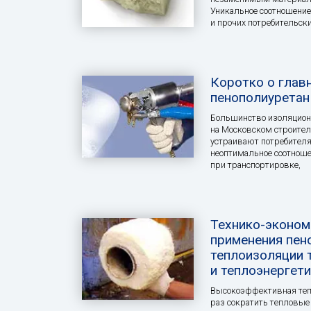
Уникальное соотношение
и прочих потребительски
Коротко о глав
пенополиуретан
Большинство изоляцион
на Московском строител
устраивают потребител
неоптимальное соотношен
при транспортировке,
Технико-эконом
применения пен
теплоизоляции 
и теплоэнергет
Высокоэффективная теп
раз сократить тепловые