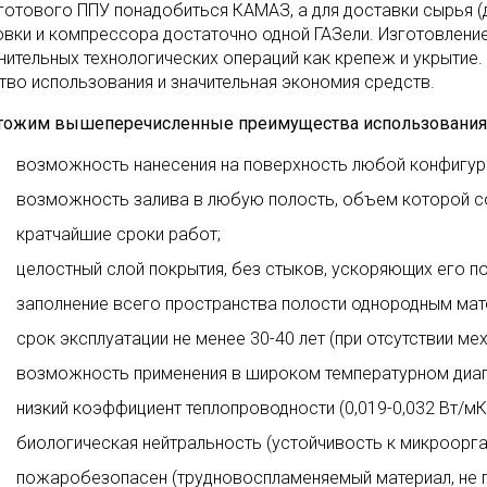
готового ППУ понадобиться КАМАЗ, а для доставки сырья (д
овки и компрессора достаточно одной ГАЗели. Изготовление
нительных технологических операций как крепеж и укрытие.
тво использования и значительная экономия средств.
ожим вышеперечисленные преимущества использования
возможность нанесения на поверхность любой конфигур
возможность залива в любую полость, объем которой со
кратчайшие сроки работ;
целостный слой покрытия, без стыков, ускоряющих его п
заполнение всего пространства полости однородным мате
срок эксплуатации не менее 30-40 лет (при отсутствии ме
возможность применения в широком температурном диап
низкий коэффициент теплопроводности (0,019-0,032 Вт/мК
биологическая нейтральность (устойчивость к микроорган
пожаробезопасен (трудновоспламеняемый материал, не 