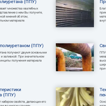
олиуретана (ППУ)
Пр
ивает множества хвалебных
Бла
дставление о нем Вы получите,
прим
кой мнений об этом,
мате
льном материале.
внут
полиуретаном (ППУ)
Св
етана получают двумя основными
ППУ 
 и заливкой. При значительном
меха
ринципы получения материала
выс
широ
при
теристики
Те
а (ППУ)
пе
т набором свойств, делающих его
Осно
м во многих случаях.
aдге