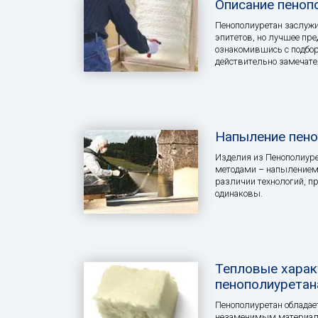
Описание пеноп
Пенополиуретан заслуж
эпитетов, но лучшее пре
ознакомившись с подбор
действительно замечате
Напыление пено
Изделия из Пенополиур
методами – напылением
различии технологий, п
одинаковы.
Тепловые харак
пенополиуретан
Пенополиуретан обладае
незаменимым материало