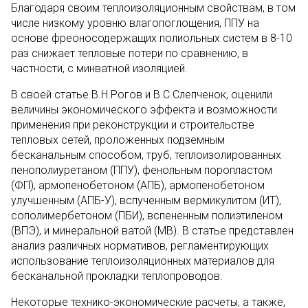
Благодаря своим теплоизоляционным свойствам, в том
числе низкому уровню влагопоглощения, ППУ на
основе фреоносодержащих полиольных систем в 8-10
раз снижает тепловые потери по сравнению, в
частности, с минватной изоляцией.
В своей статье В.Н.Рогов и В.С.Слепченок, оценили
величины экономического эффекта и возможности
применения при реконструкции и строительстве
тепловых сетей, проложенных подземным
бесканальным способом, труб, теплоизолированных
пенополиуретаном (ППУ), фенольным поропластом
(ФП), армопенобетоном (АПБ), армопенобетоном
улучшенным (АПБ-У), вспученным вермикулитом (ИТ),
сополимербетоном (ПБИ), вспененным полиэтиленом
(ВПЭ), и минеральной ватой (МВ). В статье представлен
анализ различных нормативов, регламентирующих
использование теплоизоляционных материалов для
бесканальной прокладки теплопроводов.
Некоторые технико-экономические расчеты, а также,