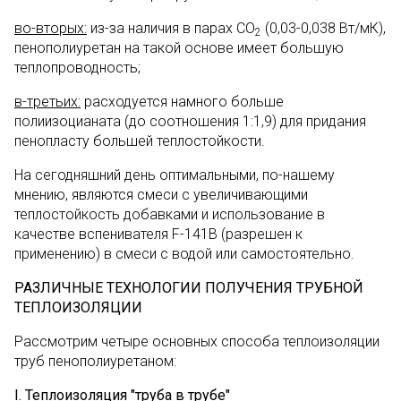
во-вторых:
из-за наличия в парах СО
(0,03-0,038 Вт/мК),
2
пенополиуретан на такой основе имеет большую
теплопроводность;
в-третьих:
расходуется намного больше
полиизоцианата (до соотношения 1:1,9) для придания
пенопласту большей теплостойкости.
На сегодняшний день оптимальными, по-нашему
мнению, являются смеси с увеличивающими
теплостойкость добавками и использование в
качестве вспенивателя F-141В (разрешен к
применению) в смеси с водой или самостоятельно.
РАЗЛИЧНЫЕ ТЕХНОЛОГИИ ПОЛУЧЕНИЯ ТРУБНОЙ
ТЕПЛОИЗОЛЯЦИИ
Рассмотрим четыре основных способа теплоизоляции
труб пенополиуретаном:
I
.
Теплоизоляция "труба в трубе"