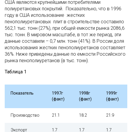
США являются крупнейшими потребителями
полиуретановых покрытий. Показательно, что в 1996
году в США использование жестких
пенополиуретановых плит в строительстве составило
562,1 тыс. тонн (27%), при общей емкости рынка 2086,6
тыс. тонн. В мировом масштабе, в тот же период, эти
данные составили – 0,7 млн. тонн (41%). В России доля
использования жестких пенополиуретанов составляет
36%. Ниже приведены данные по емкости Российского
рынка пенополиуретанов (в тыс. тонн).
Таблица 1
Показатель
1997г
1998г
1999г
(факт)
(факт)
(факт)
Производство
21.1
18.2
21.9
Экспорт
1.7
1.7
1.7