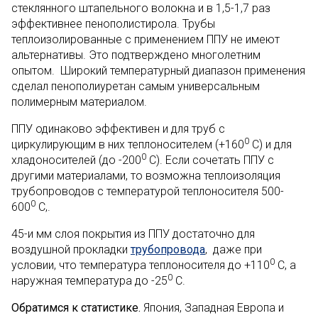
стеклянного штапельного волокна и в 1,5-1,7 раз
эффективнее пенополистирола. Трубы
теплоизолированные с применением ППУ не имеют
альтернативы. Это подтверждено многолетним
опытом. Широкий температурный диапазон применения
сделал пенополиуретан самым универсальным
полимерным материалом.
ППУ одинаково эффективен и для труб с
0
циркулирующим в них теплоносителем (+160
С) и для
0
хладоносителей (до -200
С). Если сочетать ППУ с
другими материалами, то возможна теплоизоляция
трубопроводов с температурой теплоносителя 500-
0
600
С,.
45-и мм слоя покрытия из ППУ достаточно для
воздушной прокладки
трубопровода
, даже при
0
условии, что температура теплоносителя до +110
С, а
0
наружная температура до -25
С.
Обратимся к статистике.
Япония, Западная Европа и