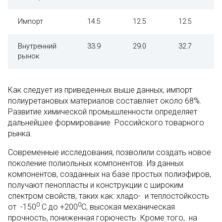
Импорт
14.5
12.5
12.5
Внутренний
33.9
29.0
32.7
рынок
Как следует из приведенных выше данных, импорт
полиуретановых материалов составляет около 68%.
Развитие химической промышленности определяет
дальнейшее формирование Российского товарного
рынка.
Современные исследования, позволили создать новое
поколение полиольных компонентов. Из данных
компонентов, созданных на базе простых полиэфиров,
получают пенопласты и конструкции с широким
спектром свойств, таких как: хладо- и теплостойкость
0
0
от -150
С до +200
С, высокая механическая
прочность, пониженная горючесть. Кроме того, на