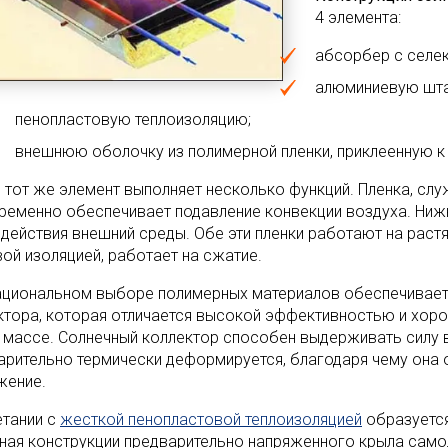
4 элемента:
абсорбер с селе
алюминиевую шта
пенопластовую теплоизоляцию;
внешнюю оболочку из полимерной пленки, приклеенную к
и тот же элемент выполняет несколько функций. Пленка, с
ременно обеспечивает подавление конвекции воздуха. Ниж
здействия внешний среды. Обе эти пленки работают на раст
вой изоляцией, работает на сжатие.
ациональном выборе полимерных материалов обеспечиваетс
ктора, которая отличается высокой эффективностью и хор
 массе. Солнечный коллектор способен выдерживать силу ве
арительно термически деформируется, благодаря чему она
жение.
етании с
жесткой пенопластовой теплоизоляцией
образуется
ная конструкции предварительно напряженного крыла само