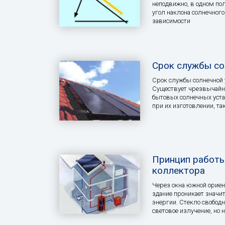
неподвижно, в одном п
угол наклона солнечного
зависимости
Срок службы со
Срок службы солнечной 
Существует чрезвычайн
бытовых солнечных уст
при их изготовлении, т
Принцип работы
коллектора
Через окна южной ориен
здание проникает значи
энергии. Стекло свобод
световое излучение, но 