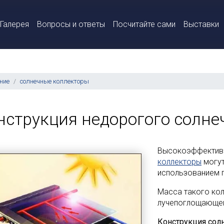
Галерея
Вопросы и ответы
Посчитайте сами
Выставки
ние
солнечные коллекторы
нструкция недорогого солне
Высокоэффектив
коллекторы
могут
использованием п
Масса такого кол
лучепоглощающей
Конструкция сол