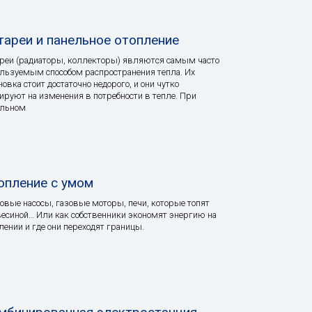
тареи и панельное отопление
реи (радиаторы, коллекторы) являются самым часто
льзуемым способом распространения тепла. Их
новка стоит достаточно недорого, и они чутко
ируют на изменения в потребности в тепле. При
ельном
опление с умом
овые насосы, газовые моторы, печи, которые топят
есиной… Или как собственники экономят энергию на
лении и где они переходят границы.