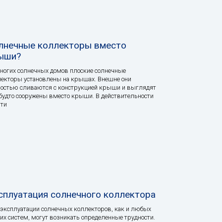
лнечные коллекторы вместо
ыши?
ногих солнечных домов плоские солнечные
екторы установлены на крышах. Внешне они
остью сливаются с конструкцией крыши и выглядят
 будто сооружены вместо крыши. В действительности
эти
сплуатация солнечного коллектора
эксплуатации солнечных коллекторов, как и любых
их систем, могут возникать определенные трудности.