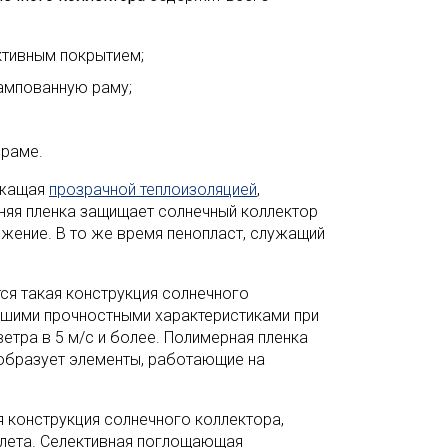
ктивным покрытием;
мпованную раму;
 раме.
лужащая
прозрачной теплоизоляцией
,
няя пленка защищает солнечный коллектор
яжение. В то же время пенопласт, служащий
я такая конструкция солнечного
ошими прочностными характеристиками при
тра в 5 м/с и более. Полимерная пленка
 образует элементы, работающие на
 конструкция солнечного коллектора,
лета. Селективная поглощающая