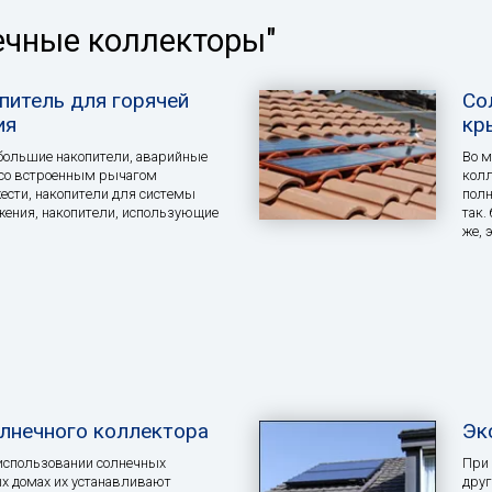
ечные коллекторы"
питель для горячей
Со
ия
кр
большие накопители, аварийные
Во м
 со встроенным рычагом
колл
сти, накопители для системы
полн
жения, накопители, использующие
так.
же, 
олнечного коллектора
Эк
использовании солнечных
При 
х домах их устанавливают
друг