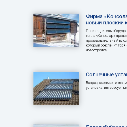
Фирма «Консола
новый плоский 
Производитель оборудов
тепла «Консолар» предс
производительный плоск
который обеспечит горяч
новостройке,
Солнечные уста
Вопрос, сколько тепла 
установка, интересует м