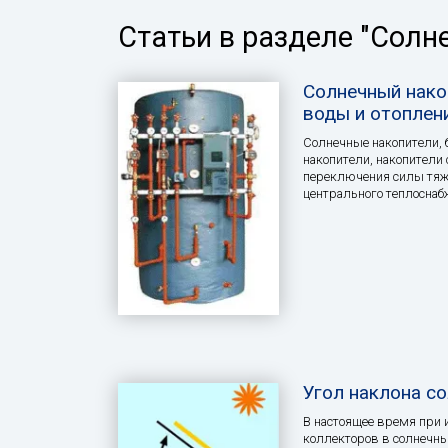
Статьи в разделе "Солн
Солнечный нако
воды и отоплен
Солнечные накопители, 
накопители, накопители
переключения силы тяже
центрального теплоснаб
Угол наклона с
В настоящее время при 
коллекторов в солнечны