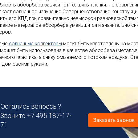
бность абсорбера зависит от толщины пленки. По сравнени
скает солнечное излучение.Совершенствование конструкци
ить его КПД при сравнительно невысокой равновесной темп
жение материалов абсорбера уменьшится и значительно сн
еров.
вые
солнечные коллекторы
могут быть изготовлены на месте
 может быть использована в качестве абсорбера (металлич
ачного пластика, а снизу омываемого потоком воздуха. Эта
т дом своими руками.
Остались вопросы?
Звоните
+7 495 187-17-
Заказать звонок
71