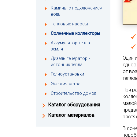
Камины с подключением
воды
Тепловые насосы
Солнечные коллекторы
Аккумулятор тепла -
земля
Один 
Дизель генератор -
однов
источник тепла
от во
Гелиоустановки
тепло
Энергия ветра
При р
Строительство домов
колле
малой
Каталог оборудования
предв
Каталог материалов
растя
В соч
подоб