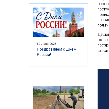
спосо
пропу
повыс
напря
полим
Деше
стены
12 июня 2026
прозр
Поздравляем с Днем
строи
России!