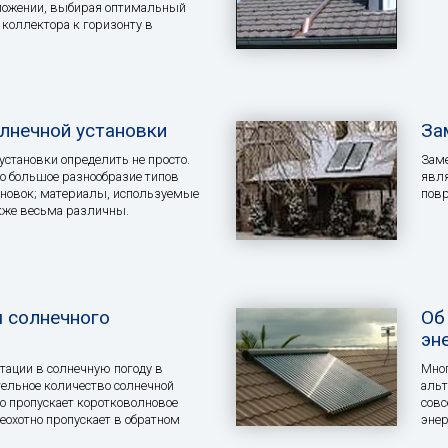
оложении, выбирая оптимальный
 коллектора к горизонту в
лнечной установки
За
установки определить не просто.
Заме
о большое разнообразие типов
явля
ановок; материалы, используемые
повр
акже весьма различны.
 солнечного
Об
эн
тации в солнечную погоду в
Мног
тельное количество солнечной
альт
но пропускает коротковолновое
совс
неохотно пропускает в обратном
энер