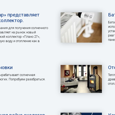
р» представляет
Ба
коллектор.
Бата
испо
ания для получения солнечного
уста
тавляет на рынок новый
реаг
ий коллектор «Плано 27»,
пан
ую воду и отопление как в
новки
От
вырабатывает солнечная
Тепл
ногих. Попробуем разобраться.
древ
отоп