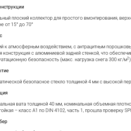
онструкции
ьный плоский коллектор для простого вмонтирования, верх
е от 15° до 70°
с
ий к атмосферным воздействием, с антрацитным порошковы
я конструкция с алюминиевой задней стенкой, что обеспеч
2
уатационную безопасность (макс. нагрузка снега 300 кг/м
)
ытие
атической безопасное стекло толщиной 4 мм с высокой пе
ция
альная вата толщиной 40 мм, номинальная объемная плотно
тойкая – класс A1 по DIN 4102, часть 1, прошла проверку SP
бер