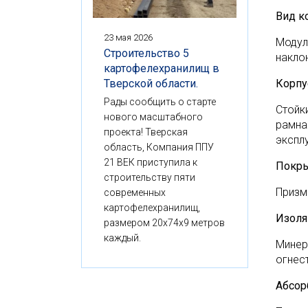
Вид к
23 мая 2026
Модул
Строительство 5
наклон
картофелехранилищ в
Тверской области.
Корпу
Рады сообщить о старте
Стойк
нового масштабного
рамна
проекта! Тверская
экспл
область, Компания ППУ
21 ВЕК приступила к
Покр
строительству пяти
Призм
современных
картофелехранилищ,
Изоля
размером 20x74x9 метров
каждый.
Минер
огнес
Абсор