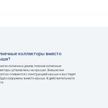
лнечные коллекторы вместо
ыши?
ногих солнечных домов плоские солнечные
екторы установлены на крышах. Внешне они
остью сливаются с конструкцией крыши и выглядят
 будто сооружены вместо крыши. В действительности
эти