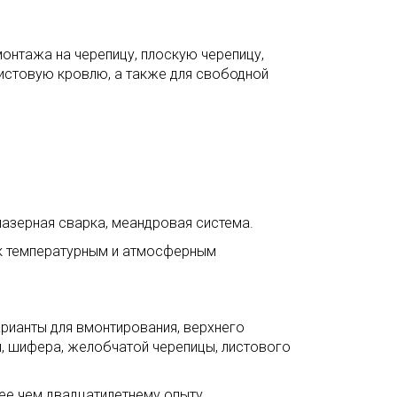
онтажа на черепицу, плоскую черепицу,
истовую кровлю, а также для свободной
лазерная сварка, меандровая система.
 к температурным и атмосферным
рианты для вмонтирования, верхнего
ы, шифера, желобчатой черепицы, листового
е чем двадцатилетнему опыту.