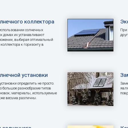
олнечного коллектора
Эк
использовании солнечных
При 
х домах их устанавливают
друг
оложении, выбирая оптимальный
 коллектора к горизонту в
лнечной установки
За
установки определить не просто.
Заме
о большое разнообразие типов
явля
ановок; материалы, используемые
повр
акже весьма различны.