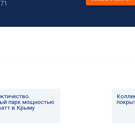
71
ктичество.
Колле
ый парк мощностью
покрыт
ватт в Крыму