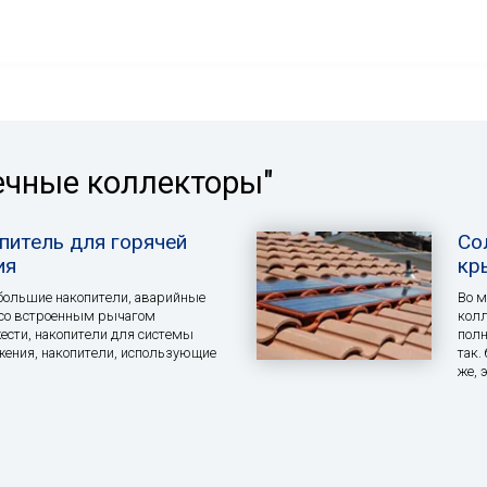
ечные коллекторы"
питель для горячей
Со
ия
кр
большие накопители, аварийные
Во м
 со встроенным рычагом
колл
сти, накопители для системы
полн
жения, накопители, использующие
так.
же, 