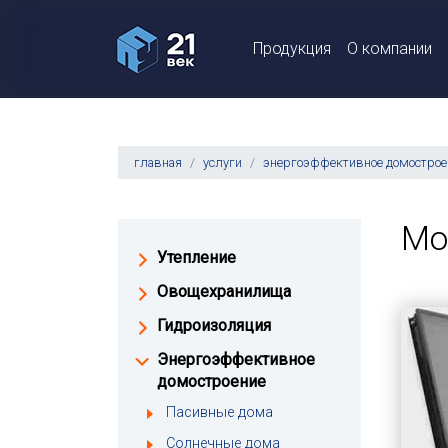
Продукция
О компании
главная
услуги
энергоэффективное домострое
Мо
Утепление
Овощехранилища
Гидроизоляция
Энергоэффективное
домостроение
Пасивные дома
Солнечные дома