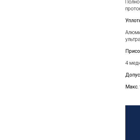
Полно
прото
Уплот
Алюми
ультр
Присо
4 мед
Допус
Макс.