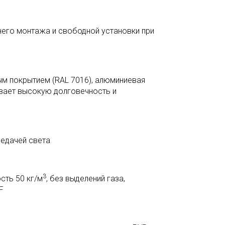
него монтажа и свободной установки при
м покрытием (RAL 7016), алюминиевая
ивает высокую долговечность и
редачей света
3
сть 50 кг/м
, без выделений газа,
F