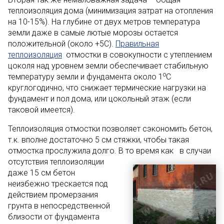
теплоизоляция дома (минимизация затрат на отопления
на 10-15%). На глубине от двух метров температура
земли даже в самые лютые морозы остается
положительной (около +5С).
Правильная
теплоизоляция
отмостки в совокупности с утеплением
цоколя над уровнем земли обеспечивает стабильную
о
температуру земли и фундамента около 1
С
круглогодично, что снижает термические нагрузки на
фундамент и пол дома, или цокольный этаж (если
таковой имеется).
Теплоизоляция отмостки позволяет сэкономить бетон,
т.к. вполне достаточно 5 см стяжки, чтобы такая
отмостка прослужила долго. В т
о время как в случаи
отсутствия теплоизоляции
даже 15 см бетон
неизбежно трескается под
действием промерзания
грунта в непосредственной
близости от фундамента