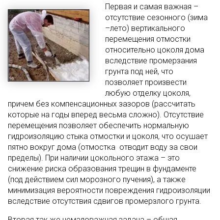
Первая и самая важная –
отсутствие сезонного (зима
–лето) вертикального
перемещения отмостки
относительно цоколя дома
вследствие промерзания
грунта под ней, что
позволяет произвести
любую отделку цоколя,
причем без компенсационных зазоров (рассчитать
которые на годы вперед весьма сложно). Отсутствие
перемещения позволяет обеспечить нормальную
гидроизоляцию стыка отмостки и цоколя, что осушает
пятно вокруг дома (отмостка отводит воду за свои
пределы). При наличии цокольного этажа – это
снижение риска образования трещин в фундаменте
(под действием сил морозного пучения), а также
минимизация вероятности повреждения гидроизоляции
вследствие отсутствия сдвигов промерзлого грунта.
Вторая так же немаловажная задача – общая