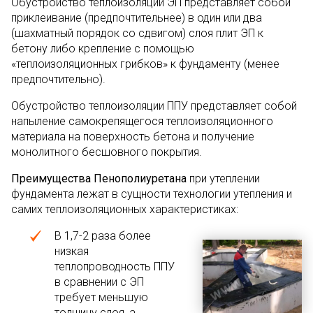
Обустройство теплоизоляции ЭП представляет собой
приклеивание (предпочтительнее) в один или два
(шахматный порядок со сдвигом) слоя плит ЭП к
бетону либо крепление с помощью
«теплоизоляционных грибков» к фундаменту (менее
предпочтительно).
Обустройство теплоизоляции ППУ представляет собой
напыление самокрепящегося теплоизоляционного
материала на поверхность бетона и получение
монолитного бесшовного покрытия.
Преимущества Пенополиуретана
при утеплении
фундамента лежат в сущности технологии утепления и
самих теплоизоляционных характеристиках:
В 1,7-2 раза более
низкая
теплопроводность ППУ
в сравнении с ЭП
требует меньшую
толщину слоя, а