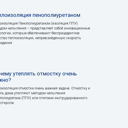
плоизоляция пенополиуретаном
оизоляция Пенополиуретаном (изоляция ППУ)
дом напыления – представляет собой инновационные
ологии, которые обеспечивают беспрецедентное
ство теплоизоляции, непревзойденную скорость
ведения
чему утеплять отмостку очень
жно?
оизоляция отмостки очень важная задача. Отмостку и
ль дома утепляют методом напыления
полиуретана (ППУ) или плитами экструдированного
стирола.