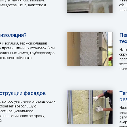
 утепления (см. таблицу).
изве
ущества: Цена, Качество и
обещ
в во
оизоляция?
Пе
те
я изоляция, термоизоляция) -
ых промышленных установок (или
Напы
олодильных камер, трубопроводов
окру
 теплового обмена с
прог
жест
ячее
нструкции фасадов
Те
ре
х вопрос утепления ограждающих
обретает все большую
Низк
мость рационального
мног
-энергетических ресурсов,
регу
й
энер
оста