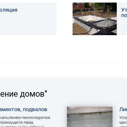
оляция
У
п
ление домов"
аментов, подвалов
Ли
 напылением пенополиуретана
Устр
 преимуществ перед
одно