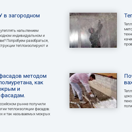
 в загородном
Те
Тепл
мето
о утеплять напылением
техн
родном индивидуальном и
каче
ве? Попробуем разобраться,
про
струкции теплоизолируют и
 фасадов методом
По
полиуретана, как
ва
окрым и
Тепл
 фасадам.
цоко
пено
оссийском рынке получили
поли
огии теплоизоляции фасадов:
х и так называемых мокрых