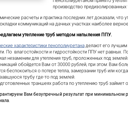
Пенополиуретаном принято утеплят
производство предизолированных 
мические расчеты и практика последних лет доказали, что 
рокладки коммуникаций на дачных участках наиболее верно
едлагаем утепление труб методом напыления ППУ.
ческие характеристики пенополиуретана
делают его лучшим 
ти. По влагостойкости и гидростойкости ППУ нет равных. П
иал незаменим для утепления труб, проложенных под землей
никаций обойдется Вам от 30000 рублей, при этом: Вам бол
тся беспокоиться о потере тепла, замерзании труб или когд
вавшуюся трубу где-то под землей.
одготовленных траншеях работа по утеплению труб займет о
рантируем Вам безупречный результат при минимальном 
иала.