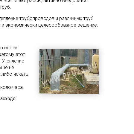
ь все теплотрассы, активно внедряется
труб.
утепление трубопроводов и различных труб
е и экономически целесообразное решение.
в своей
оэтому этот
. Утепление
ьше не
а-либо искать
коло часа.
расходе