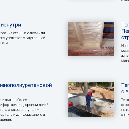
 изнутри
Те
Пе
рзание стены в одном или
ст
тену утепляют с внутренней
ости.
Испо
мест
аспе
мат
пенополиуретановой
Те
с 
 и жить в более
Тепл
мфортном и здоровом доме!
стро
тана считается лучшим
не т
ериалом для домашнего и
выпо
ования.