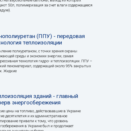
стны аэрозольные баллоны, выход из которых
ают 50л, полимеризация за счет влаги содержащееся
здухе).
нополиуретан (ППУ) - передовая
хнология теплоизоляции
ление полиуретаном, с точки зрения охраны
жающей среды и экономии энергии, самая
рессивная технология гидро- и теплоизоляции. ППУ –
кий пеноматериал, содержащий около 95% закрытых
к. Жидкие
плоизоляция зданий - главный
зерв энергосбережения
ие цены на топливо, действовавшие в Украине
ие десятилетия и их административное
лирование привели к тому, что уровень
госбережения в Украине был и продолжает
ваться значительно более