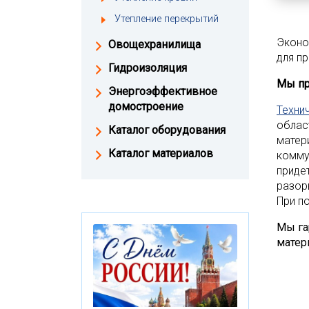
Утепление перекрытий
Эконо
Овощехранилища
для п
Гидроизоляция
Мы пр
Энергоэффективное
домостроение
Техни
облас
Каталог оборудования
матер
Каталог материалов
комму
приде
разор
При п
Мы га
матер