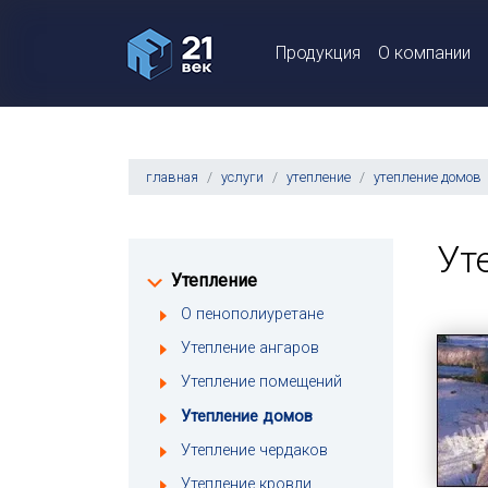
Продукция
О компании
главная
услуги
утепление
утепление домов
Ут
Утепление
О пенополиуретане
Утепление ангаров
Утепление помещений
Утепление домов
Утепление чердаков
Утепление кровли