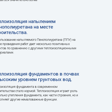
плоизоляция напылением
нополиуретана на месте
роительства.
льзование напыляемого Пенополиуретана (ППУ) на
е проведения работ дает несколько позитивных
ктов по сравнению с другими теплоизоляционными
ериалами.
плоизоляция фундаментов в почвах
высоким уровнем грунтовых вод.
оизоляция фундамента в современном
ительстве стало нормой. Теплоизоляция играет роль
олько утепления фундамента, как части строения, но и
лняет другие немаловажные функции.