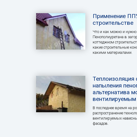
Применение ППУ
строительстве
Что и как можно и нужн
Пенополиуретана в заго
коттеджном строительст
какие строительные кон
какими материалами.
Теплоизоляция
напыления пено
альтернатива м
вентилируемым
В последнее время на р
распространение технол
вентилируемых навесны
фасадов.