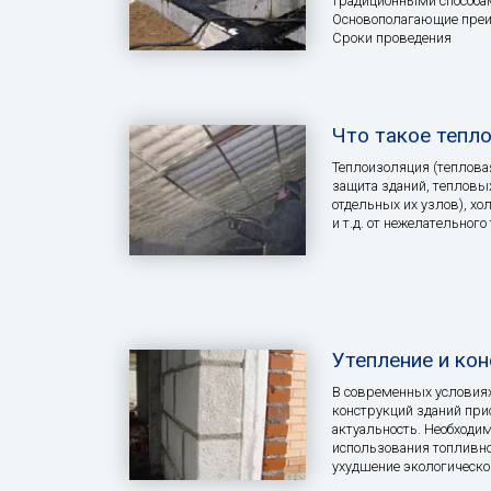
традиционными способами
Основополагающие преим
Сроки проведения
Что такое тепл
Теплоизоляция (теплова
защита зданий, теплов
отдельных их узлов), х
и т.д. от нежелательного
Утепление и ко
В современных условия
конструкций зданий при
актуальность. Необходи
использования топливно
ухудшение экологическо