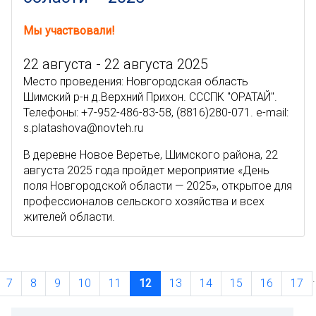
Мы участвовали!
22 августа - 22 августа 2025
Место проведения: Новгородская область
Шимский р-н д.Верхний Прихон. СССПК "ОРАТАЙ".
Телефоны: +7-952-486-83-58, (8816)280-071. e-mail:
s.platashova@novteh.ru
В деревне Новое Веретье, Шимского района, 22
августа 2025 года пройдет мероприятие «День
поля Новгородской области — 2025», открытое для
профессионалов сельского хозяйства и всех
жителей области.
.
7
8
9
10
11
12
13
14
15
16
17