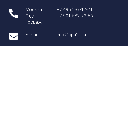
Москва
+7 495 187-17-71
Отдел
+7 901 532-73-66
продаж
E-mail:
info@ppu21.ru