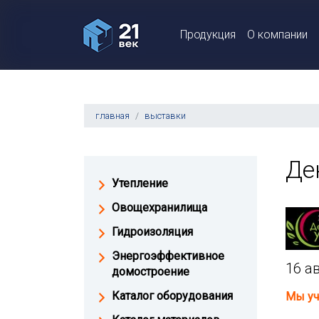
Продукция
О компании
главная
выставки
Де
Утепление
Овощехранилища
Гидроизоляция
Энергоэффективное
16 ав
домостроение
Каталог оборудования
Мы уч