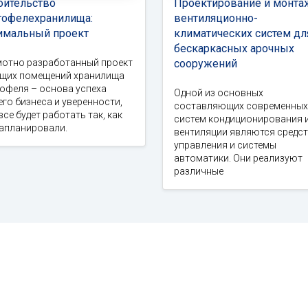
оительство
Проектирование и монта
тофелехранилища:
вентиляционно-
имальный проект
климатических систем дл
бескаркасных арочных
мотно разработанный проект
сооружений
ущих помещений хранилища
офеля – основа успеха
Одной из основных
го бизнеса и уверенности,
составляющих современных
все будет работать так, как
систем кондиционирования 
запланировали.
вентиляции являются средс
управления и системы
автоматики. Они реализуют
различные