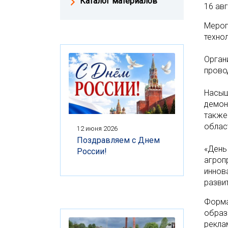
Каталог материалов
16 ав
Мероп
техно
Орган
прово
Насыщ
демон
также
облас
12 июня 2026
Поздравляем с Днем
«День
России!
агроп
иннов
разви
Форма
образ
рекла