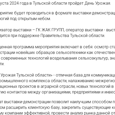
густа 2024 года в Тульской области пройдет День Урожая.
риятие будет проводиться в формате выставки-демонстраци
логий под открытым небом.
изатор выставки – ГК ЖАК ГРУПП, оператор выставки - выс
дится при поддержке Правительства Тульской области.
енная программа мероприятия включает в себя: осмотр ста
страции новейших образцов сельхозтехники как отечественн
 современных технологий возделывания сельхозкультур, зн
ти.
 Урожая Тульской области» - отличная база для коммуника
ромышленного комплекса области, налаживанию межрегио
ационных проектов в аграрной отрасли, новых технологий 
тию контактов между организациями, предприятиями и инве
т выставки-демонстрации позволит наилучшим способом пр
ом расширить клиентскую базу, закрепить существующие к
му компании эффективной, провести анализ рынка данной от