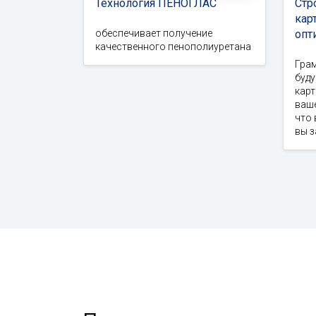
Технология ПЕНОГЛАС
Стр
кар
обеспечивает получение
опт
качественного пенополиуретана
Гра
буд
карт
ваше
что 
вы 