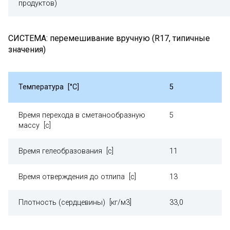
продуктов)
СИСТЕМА: перемешивание вручную (R17, типичные
значения)
Температура [°С]
5
Время перехода в сметанообразную
5
массу [с]
Время гелеобразования [с]
11
Время отверждения до отлипа [с]
13
Плотность (сердцевины) [кг/м3]
33,0