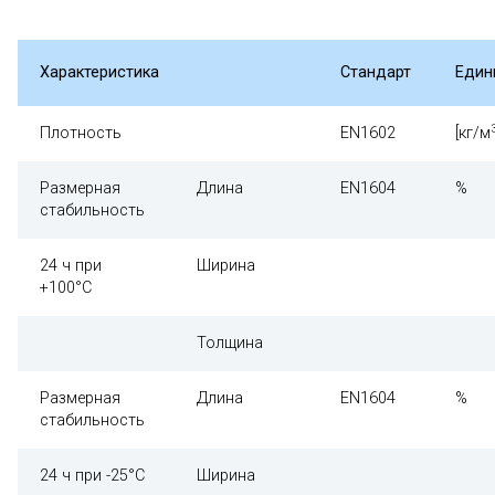
Характеристика
Стандарт
Един
Плотность
EN1602
[кг/м
Размерная
Длина
EN1604
%
стабильность
24 ч при
Ширина
+100°С
Толщина
Размерная
Длина
EN1604
%
стабильность
24 ч при -25°С
Ширина