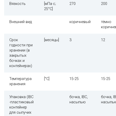
Вязкость
[мПа·с;
270
200
25°С]
Внешний вид
коричневый
тёмно
коричне
Срок
[месяцы]
3
12
годности при
хранении (в
закрытых
бочках и
контейнерах)
Температура
[°С]
15-25
15-25
хранения
Упаковка (IBC
бочка, IBC,
бочка, I
-пластиковый
насыпью
насыпь
контейнер
для сыпучих