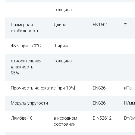
Толщина
Размерная
Длина
EN1604
%
стабильность
48 ч при +70°С
Ширина
относительная
Толщина
влажность
95%
Прочность на сжатие [при 10%]
EN826
кПа
Модуль упругости
EN826
Н/мм
Лямбда-10
в исходном
DIN52612
Вт/(м
состоянии