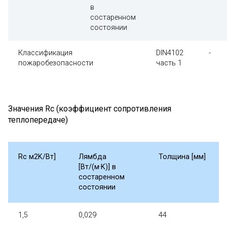
в
состаренном
состоянии
Классификация
DIN4102
-
пожаробезопасности
часть 1
Значения Rc (коэффициент сопротивления
теплопередаче)
Rc м2K/Вт]
Лямбда
Толщина [мм]
[Вт/(м·K)] в
состаренном
состоянии
1,5
0,029
44