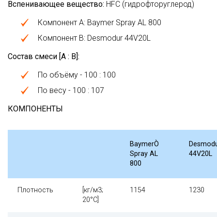
Вспенивающее вещество:
HFC (гидрофторуглерод)
Компонент А: Baymer Spray AL 800
Компонент В: Desmodur 44V20L
Состав смеси [А : В]:
По объёму - 100 : 100
По весу - 100 : 107
КОМПОНЕНТЫ
Baymer
Ò
Desmod
Spray AL
44V20L
800
Плотность
[кг/м3;
1154
1230
20°С]