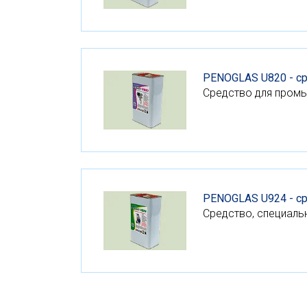
PENOGLAS U820 - ср
Средство для промы
PENOGLAS U924 - с
Средство, специаль