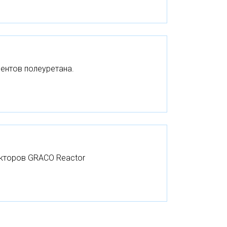
нентов полеуретана.
акторов GRACO Reactor