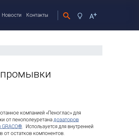
Новости
Контакты
я промывки
отанное компанией «Пеноглас» для
ки от пенополеуретана
дозаторов
ы GRACO®
. Используется для внутренней
в от остатков компонентов.