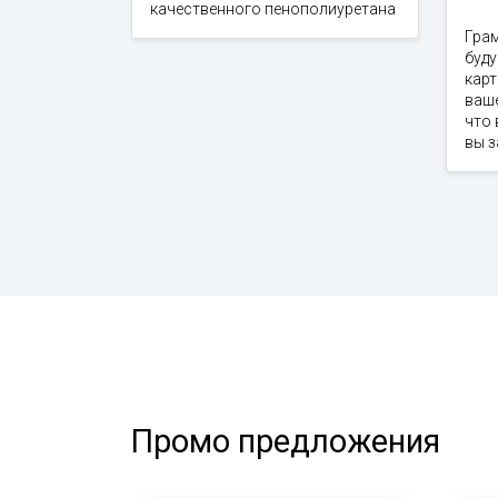
качественного пенополиуретана
Гра
буд
карт
ваше
что 
вы 
Промо предложения