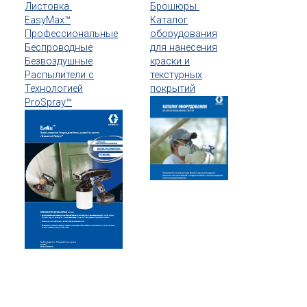
Листовка
Брошюры
EasyMax™
Каталог
Профессиональные
оборудования
Беспроводные
для нанесения
Безвоздушные
краски и
Распылители с
текстурных
Технологией
покрытий
ProSpray™