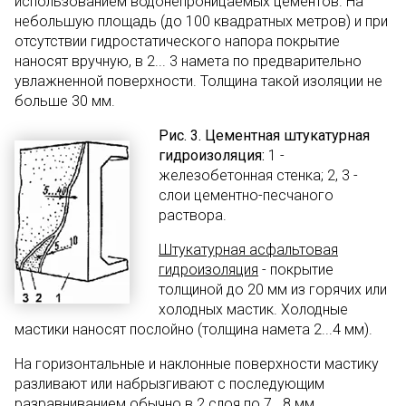
использованием водонепроницаемых цементов. На
небольшую площадь (до 100 квадратных метров) и при
отсутствии гидростатического напора покрытие
наносят вручную, в 2... 3 намета по предварительно
увлажненной поверхности. Толщина такой изоляции не
больше 30 мм.
Рис. 3. Цементная штукатурная
гидроизоляция:
1 -
железобетонная стенка; 2, 3 -
слои цементно-песчаного
раствора.
Штукатурная асфальтовая
гидроизоляция
- покрытие
толщиной до 20 мм из горячих или
холодных мастик. Холодные
мастики наносят послойно (толщина намета 2...4 мм).
На горизонтальные и наклонные поверхности мастику
разливают или набрызгивают с последующим
разравниванием обычно в 2 слоя по 7...8 мм.