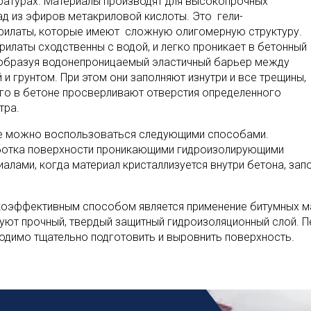
ратурах. Материалы производят для высокопрочных
ад из эфиров метакриловой кислоты. Это гели-
рилаты, которые имеют сложную олигомерную структуру.
рилаты сходственны с водой, и легко проникает в бетонный
 образуя водонепроницаемый эластичный барьер между
 и грунтом. При этом они заполняют изнутри и все трещины,
его в бетоне просверливают отверстия определенного
тра.
е можно воспользоваться следующими способами.
отка поверхности проникающими гидроизолирующими
иалами, когда материал кристаллизуется внутри бетона, зап
оэффективным способом является применение битумных мат
уют прочный, твердый защитный гидроизоляционный слой. П
одимо тщательно подготовить и выровнить поверхность.