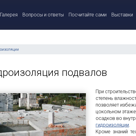
Галерея
Вопросы и ответы
Посчитайте сами
Выставки
роизоляции
дроизоляция подвалов
При строительст
степень влажности
позволяет избежа
цокольном этаже.
осадков во внутр
гидроизоляции
.
Кроме знаний тех