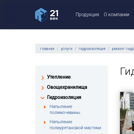
Продукция
О компании
главная
услуги
гидроизоляция
ремонт гид
Ги
Утепление
Овощехранилища
Гидроизоляция
Напыление
полимочевины
Напыление
полиуретановой мастики