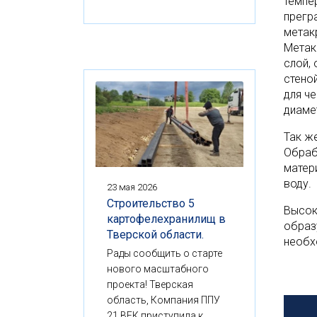
темпе
прегр
метак
Метак
слой,
стеной
для ч
диаме
Так ж
Обраб
матер
воду.
23 мая 2026
Строительство 5
Высок
картофелехранилищ в
образ
Тверской области.
необх
Рады сообщить о старте
нового масштабного
проекта! Тверская
область, Компания ППУ
21 ВЕК приступила к