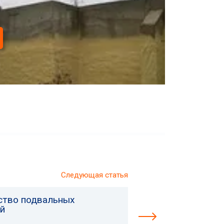
Следующая статья
ство подвальных
й