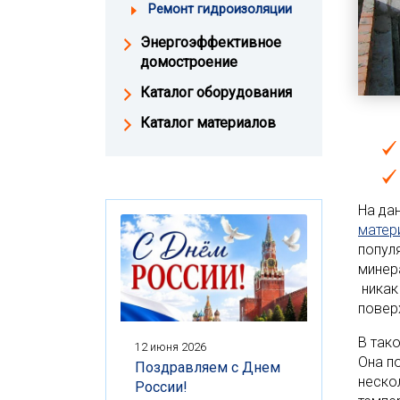
Ремонт гидроизоляции
Энергоэффективное
домостроение
Каталог оборудования
Каталог материалов
На да
матер
попул
минер
никак
повер
В так
12 июня 2026
Она п
Поздравляем с Днем
неско
России!