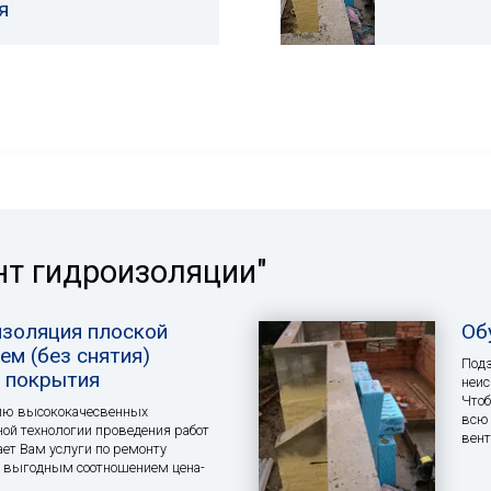
я
нт гидроизоляции"
изоляция плоской
Об
ем (без снятия)
Подз
 покрытия
неис
Чтоб
ию высококачесвенных
всю 
ной технологии проведения работ
вен
ет Вам услуги по ремонту
ь выгодным соотношением цена-