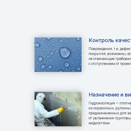
Контроль качес
Повреждения, т.е. дефе
покрытия, возможны, ес
не отвечающие требован
с отступлением от проек
Назначение и в
Гидроизоляция — плотн
из окрасочных, рулонны
предназначенных для з
от увлажнения грунтов
жидкостями.