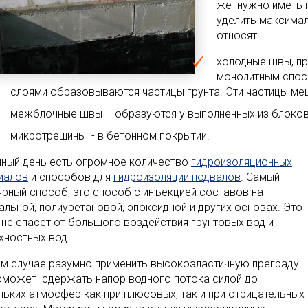
же нужно иметь п
уделить максимал
относят:
холодные швы, пр
монолитным спо
слоями образовываются частицы грунта. Эти частицы ме
межблочные швы – образуются у выполненных из блоков
микротрещины - в бетонном покрытии.
нный день есть огромное количество
гидроизоляционных
иалов
и способов для
гидроизоляции подвалов
. Самый
ярный способ, это способ с инъекцией составов на
альной, полиуретановой, эпоксидной и других основах. Это
 не спасет от большого воздействия грунтовых вод и
хностных вод.
ом случае разумно применить высокоэластичную преграду.
оможет сдержать напор водного потока силой до
льких атмосфер как при плюсовых, так и при отрицательных