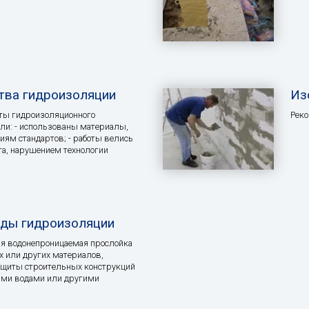
тва гидроизоляции
Из
кты гидроизоляционного
Реко
ли: - использованы материалы,
иям стандартов; - работы велись
та, нарушением технологии
иды гидроизоляции
ая водонепроницаемая прослойка
х или других материалов,
ащиты строительных конструкций
ыми водами или другими