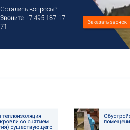
Остались вопросы?
Звоните
+7 495 187-17-
Заказать звонок
71
и теплоизоляция
Обустрой
 кровли со снятием
помещени
ятия) существующего