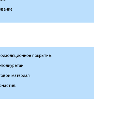
ование.
роизоляционное покрытие.
полиуретан.
овой материал.
фнастил.