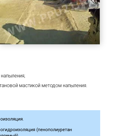
напыления;
тановой мастикой методом напыления.
роизоляция.
логидроизоляция (пенополиуретан
ыляемый).