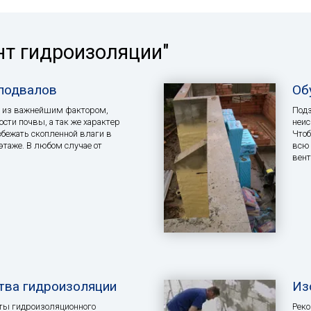
нт гидроизоляции"
подвалов
Об
а из важнейшим фактором,
Подз
сти почвы, а так же характер
неис
збежать скопленной влаги в
Чтоб
этаже. В любом случае от
всю 
вен
тва гидроизоляции
Из
кты гидроизоляционного
Реко