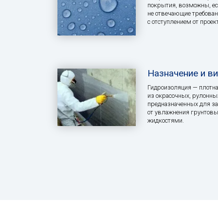
покрытия, возможны, ес
не отвечающие требован
с отступлением от проек
Назначение и в
Гидроизоляция — плотн
из окрасочных, рулонны
предназначенных для з
от увлажнения грунтов
жидкостями.