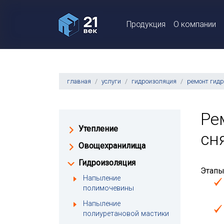
Продукция
О компании
главная
услуги
гидроизоляция
ремонт гид
Ре
Утепление
сн
Овощехранилища
Гидроизоляция
Этапы
Напыление
полимочевины
Напыление
полиуретановой мастики