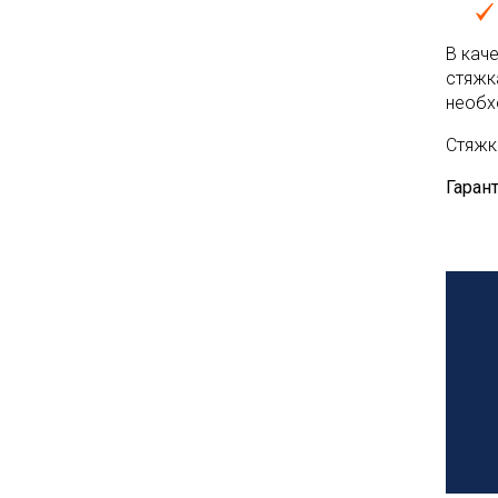
В кач
стяжк
необх
Стяжк
Гарант