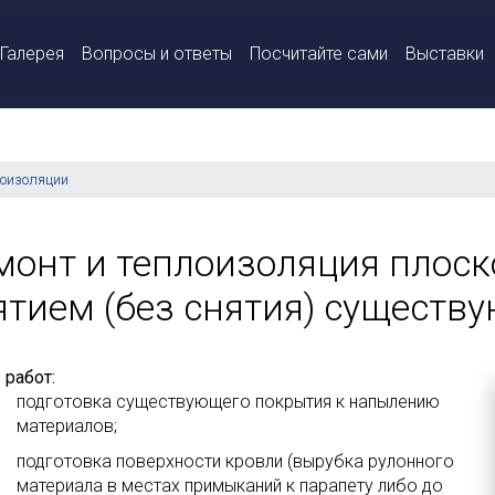
Галерея
Вопросы и ответы
Посчитайте сами
Выставки
роизоляции
монт и теплоизоляция плоск
ятием (без снятия) существ
 работ:
подготовка существующего покрытия к напылению
материалов;
подготовка поверхности кровли (вырубка рулонного
материала в местах примыканий к парапету либо до