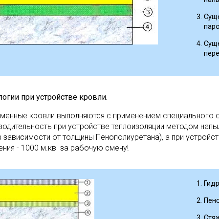
Суще
паро
Сущ
пере
логии при устройстве кровли.
менные кровли выполняются с применением специального 
водительность при устройстве теплоизоляции методом напы
(в зависимости от толщины Пенополиуретана), а при устрой
ения - 1000 м.кв за рабочую смену!
Гид
Пено
Стяж