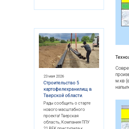
Техно
Совре
произ
23 мая 2026
м.кв 
Строительство 5
напыл
картофелехранилищ в
Тверской области.
Рады сообщить о старте
нового масштабного
проекта! Тверская
область, Компания ППУ
21 ВЕК приступила к