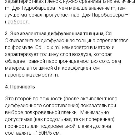
характеристиках пленок, нужно сравнивать их величины
m. Для Гидробарьера - чем меньше значение m, тем
лучше материал пропускает пар. Для Паробарьера –
наоборот.
3. Эквивалентная диффузионная толщина,
Cd
Эквивалентная диффузионная толщина определяется
по формуле Cd = d x m, измеряется в метрах и
характеризует толщину слоя воздуха, которая
обладает равной паропроницаемостью со слоем
материала толщиной d и коэффициентом
паропроницаемости m.
4. Прочность
Это второй по важности (после эквивалентного
диффузионного сопротивления) показатель при
выборе подкровельной пленки. Минимально
допустимая (как продольная, так и поперечная)
прочность для подкровельной пленки должна
составлять - 150Н/5 см.