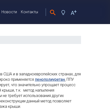
Новости
Контакты
 в США и в западноевропейских странах, для
ироко применяется
пенополиуретан
.
ППУ
ирует, что значительно упрощает процесс
й крыши, т.к. метод напыления
 не требует использования других
реконструкции данный метод позволяет
ажа крыши.