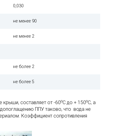
0,030
не менее 90
не менее 2
не более 2
не более 5
о
о
 крыши, составляет от -60
С до + 150
С, а
одопоглащению ППУ таково, что вода не
атериалом. Коэффициент сопротивления