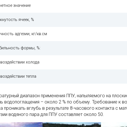
четное значение
кнутость ячеек, %
чность адгезии, кг/кв.см
бильность формы, %:
 воздействии холода
 воздействии тепла
ратурный диапазон применения ППУ, напыляемого на плоские
нь водопоглащения – около 2 % по объему. Требование к в
а проникать вглубь в результате 8-часового контакта с м
зии водяного пара для ППУ составляет около 50.