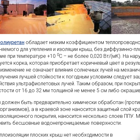
олиуретан
обладает низким коэффициентом теплопроводнос
няемого для утепления и изоляции крыш, без диффузинно-пло
0
ние при температуре +10
С – не более 0,020 Вт/(мК). На н
уется корка, которая приобретает коричневый цвет в резул
 изменение не означает влияния солнечных лучей на механи
олучения лучшей стойкости к погодным условиям следует з
йствия ультрафиолетовых лучей. Таким образом, при покры
стости от 16 до 32 мм толщиной не менее 5 см либо окраши
й должен быть предварительно химически обработан (проти
организмов), а в краевой зоне наносится защитный слой кр
изоляционного покрытия, наносится несколько слоев ППУ. 
овить бесшовные водонепроницаемые поверхности.
еплоизоляции плоских крыш нет необходимости в