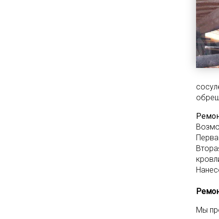
сосул
обреш
Ремон
Возмо
Перва
Втора
кровл
Нанес
Ремон
Мы пр