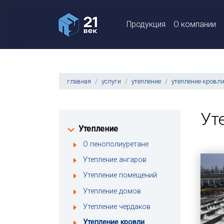
Продукция
О компании
главная
услуги
утепление
утепление кровл
Ут
Утепление
О пенополиуретане
Утепление ангаров
Утепление помещений
Утепление домов
Утепление чердаков
Утепление кровли