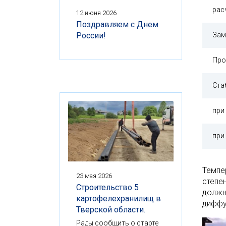
рас
12 июня 2026
Поздравляем с Днем
Зам
России!
Про
Ста
при
при
Темпе
23 мая 2026
степе
Строительство 5
должн
картофелехранилищ в
диффу
Тверской области.
Рады сообщить о старте