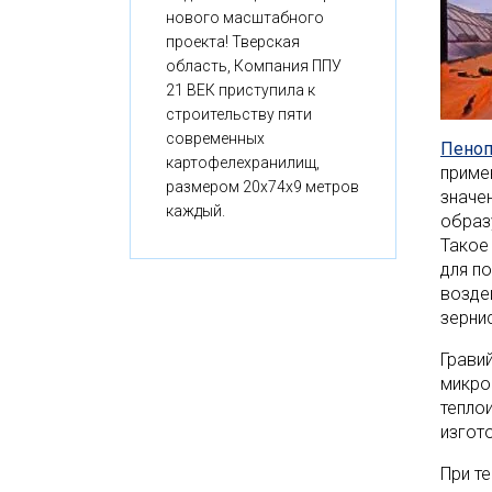
нового масштабного
проекта! Тверская
область, Компания ППУ
21 ВЕК приступила к
строительству пяти
современных
Пеноп
картофелехранилищ,
приме
размером 20x74x9 метров
значе
каждый.
образ
Такое
для п
возде
зерни
Грави
микро
тепло
изгот
При т