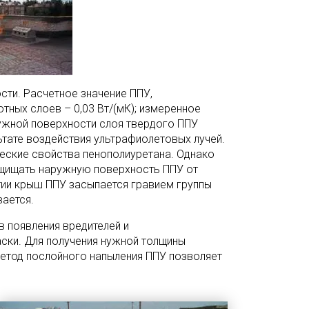
ти. Расчетное значение ППУ,
тных слоев – 0,03 Вт/(мК); измеренное
аружной поверхности слоя твердого ППУ
ьтате воздействия ультрафиолетовых лучей.
ческие свойства пенополиуретана. Однако
ащищать наружную поверхность ППУ от
тии крыш ППУ засыпается гравием группы
вается.
в появления вредителей и
аски. Для получения нужной толщины
Метод послойного напыления ППУ позволяет