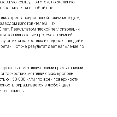
авевшую крышу, при этом, по желанию
окрашивается в любой цвет.
ли, отреставрированной таким методом,
 заводом изготовителем ППУ
0 лет. Результатом плохой теплоизоляции
тся возникновение протечек в зимний
разующихся на кровлях и ендовах наледей и
ретан. Тот же результат дает напыление по
 кровель с металлическими примыканиями.
монте жестких металлических кровель.
3
стью 150-800 кг/м
по всей поверхности
рхность окрашивается в любой цвет.
т ее замены.