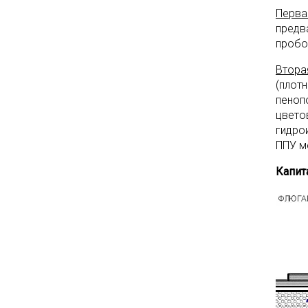
Перва
предв
пробои
Втора
(плотн
пеноп
цвето
гидро
ППУ м
Капит