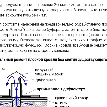
я
предусматривает нанесение 2-х миллиметрового слоя пол
арительно подготовленную поверхность. В предварительную
н, вскрытие пузырей и т.п.
я
состоит в нанесении на предварительно обработанную по
3
ость 70 кг/м
), в качестве буфера, а затем, второго (плотн
олиуретана. После нанесения слоев, поверхность (по жела
вую гамму. Окраска защищает от воздействия ультрафиолет
изолирующую функцию. Плоские кровли, требующие ремонт
етодом напыления на старое утепление.
альный ремонт плоской кровли без снятия существующего