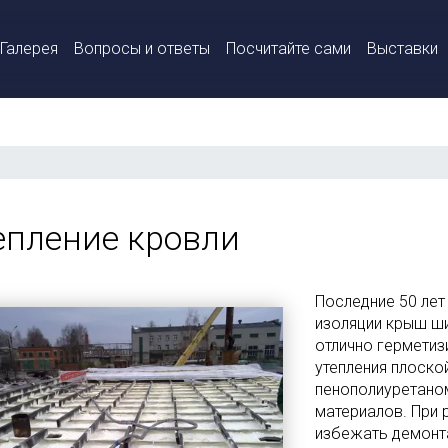
Галерея
Вопросы и ответы
Посчитайте сами
Выставки
и
епление кровли
Последние 50 лет
изоляции крыш ш
отлично герметиз
утепления плоско
пенополиуретаном
материалов. При 
избежать демонт