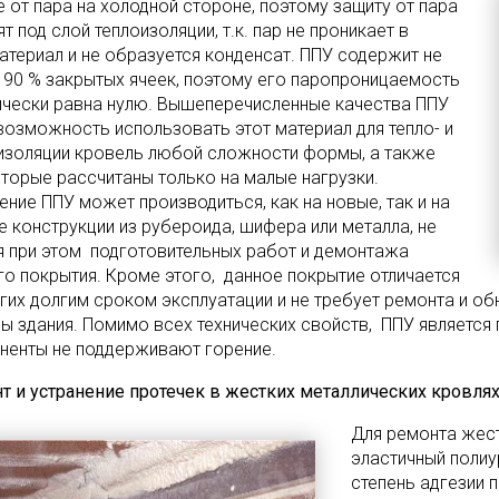
е от пара на холодной стороне, поэтому защиту от пара
т под слой теплоизоляции, т.к. пар не проникает в
атериал и не образуется конденсат. ППУ содержит не
 90 % закрытых ячеек, поэтому его паропроницаемость
ически равна нулю. Вышеперечисленные качества ППУ
возможность использовать этот материал для тепло- и
изоляции кровель любой сложности формы, а также
которые рассчитаны только на малые нагрузки.
ение ППУ может производиться, как на новые, так и на
е конструкции из рубероида, шифера или металла, не
я при этом подготовительных работ и демонтажа
го покрытия. Кроме этого, данное покрытие отличается
угих долгим сроком эксплуатации и не требует ремонта и о
ы здания. Помимо всех технических свойств, ППУ является
ненты не поддерживают горение.
т и устранение протечек в жестких металлических кровлях
Для ремонта жест
эластичный полиу
степень адгезии 