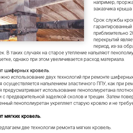
например, прорж
заказчика крыша 
Срок службы кров
гарантированный
приблизительно 2
перекрытий являе
период, из-за об
ек. В таких случаях на старое утепление напыляют пенополиу
етке, однако при этом увеличивается расход материала.
т шиферных кровель.
жно использование двух технологий при ремонте шиферных
я осуществляется напылением эластичного ППУ, как при ре
я предусматривает использование пенополиуретана плотно
и с предварительной заделкой сколов и трещин. Затем пове
енный пенополиуретан укрепляет старую кровлю и не требуе
т мягких кровель.
едлагаем две технологии ремонта мягких кровель.