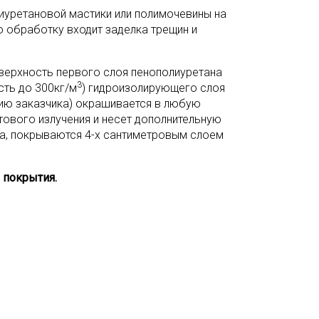
иуретановой мастики или полимочевины на
 обработку входит заделка трещин и
верхность первого слоя пенополиуретана
3
ость до 300кг/м
) гидроизолирующего слоя
нию заказчика) окрашивается в любую
ового излучения и несет дополнительную
а, покрываются 4-х сантиметровым слоем
 покрытия.