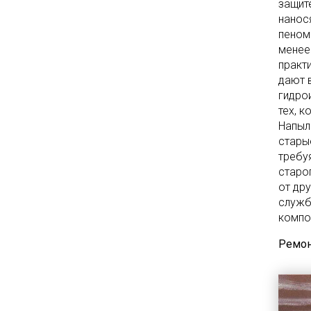
защит
нанося
пеном
менее
практ
дают 
гидро
тех, 
Напыл
стары
требу
старо
от др
служб
компо
Ремон