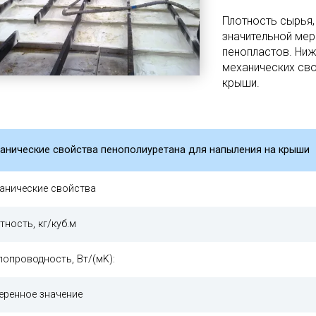
Плотность сырья,
значительной мер
пенопластов. Ниж
механических сво
крыши.
анические свойства пенополиуретана для напыления на крыши
анические свойства
тность, кг/куб.м
лопроводность, Вт/(мK):
еренное значение