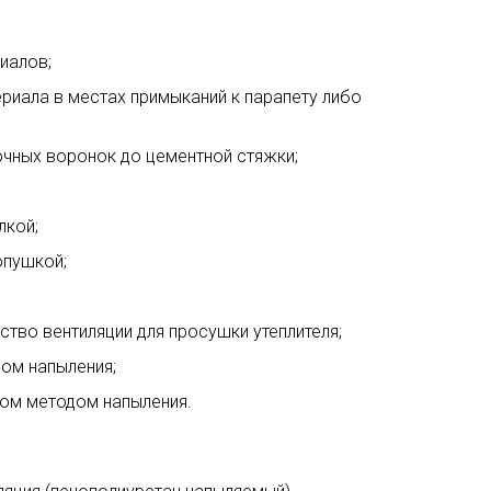
иалов;
риала в местах примыканий к парапету либо
очных воронок до цементной стяжки;
лкой;
опушкой;
ство вентиляции для просушки утеплителя;
ом напыления;
ром методом напыления.