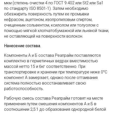
мкм (степень очистки 4 по ГОСТ 9.402 или St2 или Sa1
по стандарту ISO 8501-1). Затем необходимо
обезжирить поверхность путем ее промывки
нефрасом, ацетоном, изопропиловым спиртом,
очищенным сольвентом, ксилолом или толуолом с
помощью мягкой хлопчатобумажной или льняной ткани,
не оставляющей на поверхности волокон.
Нанесение состава.
Компоненты А и Б состава Реапрайм поставляются
комплектно в герметичных ведрах вместимостью
массой нетто 15 и 6кг соответственно. При
транспортировке и хранении при температуре ниже 0°С
компонент А замерзает, однако после оттаивания
система полностью восстанавливает свою
работоспособность.
Рабочую смесь состава Реапрайм готовят на месте
применения путем смешения компонентов А и Б в
соотношении 2,5:1 до образования однородной белой