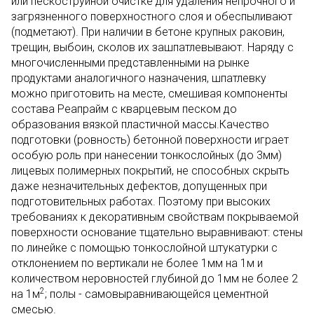
или пескоструйной очистке для удаления непрочного и
загрязненного поверхностного слоя и обеспыливают
(подметают). При наличии в бетоне крупных раковин,
трещин, выбоин, сколов их зашпатлевывают. Наряду с
многочисленными представленными на рынке
продуктами аналогичного назначения, шпатлевку
можно приготовить на месте, смешивая компоненты
состава Реапрайм с кварцевым песком до
образования вязкой пластичной массы.Качество
подготовки (ровность) бетонной поверхности играет
особую роль при нанесении тонкослойных (до 3мм)
лицевых полимерных покрытий, не способных скрыть
даже незначительных дефектов, допущенных при
подготовительных работах. Поэтому при высоких
требованиях к декоративным свойствам покрываемой
поверхности основание тщательно выравнивают: стены
по линейке с помощью тонкослойной штукатурки с
отклонением по вертикали не более 1мм на 1м и
количеством неровностей глубиной до 1мм не более 2
2
на 1м
; полы - самовыравнивающейся цементной
смесью.