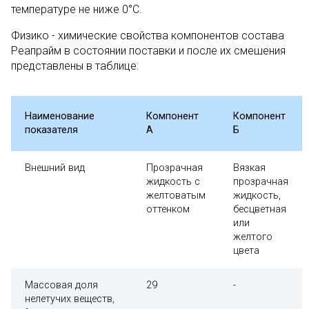
температуре не ниже 0°С.
Физико - химические свойства компонентов состава
Реапрайм в состоянии поставки и после их смешения
представлены в таблице:
Наименование
Компонент
Компонент
показателя
А
Б
Внешний вид
Прозрачная
Вязкая
жидкость с
прозрачная
желтоватым
жидкость,
оттенком
бесцветная
или
желтого
цвета
Массовая доля
29
-
нелетучих веществ,