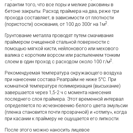
гарантии того, что все поры и мелкие раковины в
бетоне закрыты. Расход праймера на два, реже три
прохода составляет, в зависимости от плотности
2
(пористости) основания, от 100 до 300г на 1м
.
Грунтование металла проводят путем смачивания
праймером очищенной стальной поверхности с
помощью мягкой кисти, нейлонового или мехового
валика с коротким ворсом или распылением тонким
2
слоем в один проход с расходом около 100 г/м
.
Рекомендуемая температура окружающего воздуха
при нанесении состава Реапрайм не ниже 5°С. При
комнатной температуре полимеризация (высыхание)
завершается через 1,5-2 ч с момента нанесения
последнего слоя праймера. Этот временной интервал
определяется по исчезновению белого цвета эмульсии
(пленка становится почти прозрачной) и «отлипу», когда
при касании к праймеру не ощущается его липкости.
После этого можно наносить лицевое