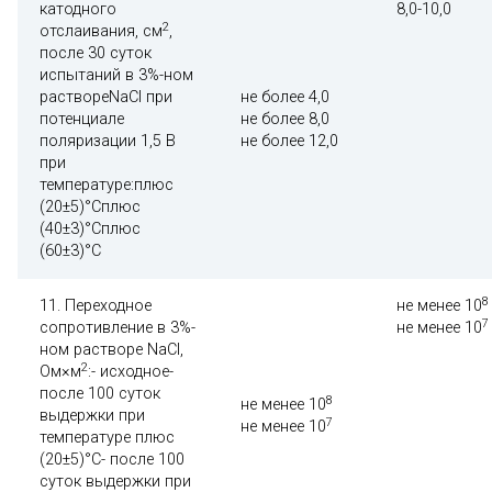
катодного
8,0-10,0
2
отслаивания, см
,
после 30 суток
испытаний в 3%-ном
раствореNaCl при
не более 4,0
потенциале
не более 8,0
поляризации 1,5 В
не более 12,0
при
температуре:плюс
(20±5)°Сплюс
(40±3)°Сплюс
(60±3)°С
8
11. Переходное
не менее 10
7
сопротивление в 3%-
не менее 10
ном растворе NaCl,
2
Ом×м
:- исходное-
после 100 суток
8
не менее 10
выдержки при
7
не менее 10
температуре плюс
(20±5)°С- после 100
суток выдержки при