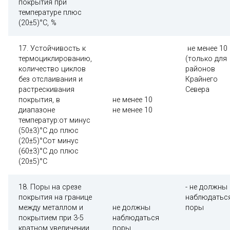
покрытия при
температуре плюс
(20±5)°С, %
17. Устойчивость к
не менее 10
термоциклированию,
(только для
количество циклов
районов
без отслаивания и
Крайнего
растрескивания
Севера
покрытия, в
не менее 10
диапазоне
не менее 10
температур:от минус
(50±3)°С до плюс
(20±5)°Сот минус
(60±3)°С до плюс
(20±5)°С
18. Поры на срезе
- не должны
покрытия на границе
наблюдатьс
между металлом и
не должны
поры
покрытием при 3-5
наблюдаться
кратном увеличении
поры