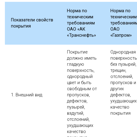
Норма по
Норма по
техническим
техническим
Показатели свойств
требованиям
требования
покрытия
ОАО «АК
ОАО
«Транснефть»
«Газпром»
Покрытие
Однородная
должно иметь
поверхность
гладкую
без пузырей,
поверхность,
трещин,
однородный
отслоений,
цвет и быть
пропусков и
свободным от
других
1. Внешний вид
пропусков,
дефектов,
дефектов,
ухудшающих
пузырей,
качество
вздутий,
покрытия
отслоений,
ухудшающих
качество