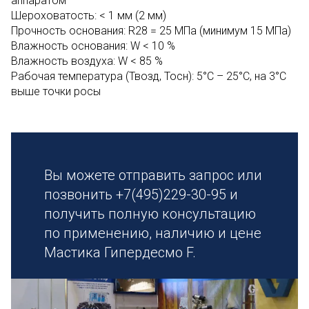
аппаратом
Шероховатость: < 1 мм (2 мм)
Прочность основания: R28 = 25 МПа (минимум 15 МПа)
Влажность основания: W < 10 %
Влажность воздуха: W < 85 %
Рабочая температура (Твозд, Тосн): 5°С – 25°С, на 3°С
выше точки росы
Вы можете отправить запрос или
позвонить +7(495)229-30-95 и
получить полную консультацию
по применению, наличию и цене
Мастика Гипердесмо F.