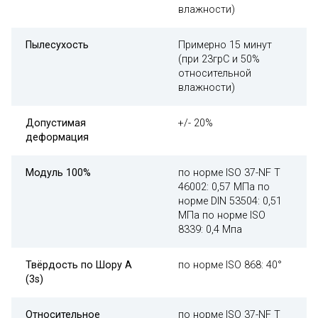
влажности)
Пылесухость
Примерно 15 минут
(при 23грC и 50%
относительной
влажности)
Допустимая
+/- 20%
деформация
Модуль 100%
по норме ISO 37-NF T
46002: 0,57 MПa по
норме DIN 53504: 0,51
MПa по норме ISO
8339: 0,4 Mпa
Твёрдость по Шору A
по норме ISO 868: 40°
(3s)
Относительное
по норме ISO 37-NF T