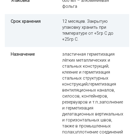
Упаковка
600 мл – алюминиевая
фольга
Срок хранения
12 месяцев. Закрытую
упаковку хранить при
температуре от +5гр C до
+25гр C.
Назначение
эластичная герметизация
лѐгких металлических и
стальных конструкций;
клеение и герметизация
стальных структурных
конструкций;герметизация
вентиляционных каналов,
силосов, контейнеров,
резервуаров и т.п.;заполнение
и герметизация
дилатационных вертикальных
и горизонтальных швов,
также в промышленных
полах;уплотнение соединений