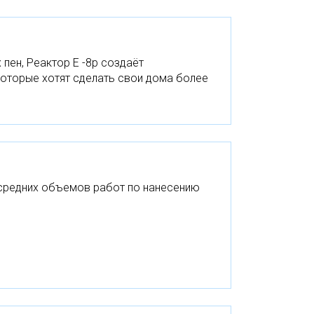
ен, Реактор E -8р создаёт
которые хотят сделать свои дома более
 средних объемов работ по нанесению