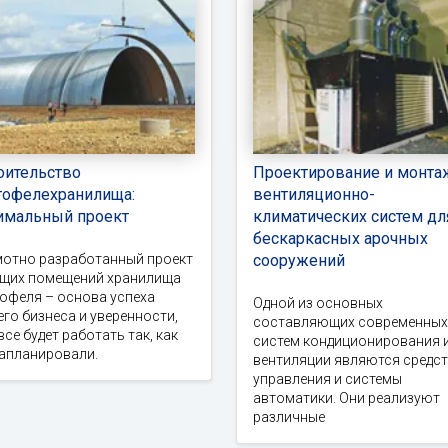
оительство
Проектирование и монта
тофелехранилища:
вентиляционно-
имальный проект
климатических систем дл
бескаркасных арочных
мотно разработанный проект
сооружений
ущих помещений хранилища
офеля – основа успеха
Одной из основных
го бизнеса и уверенности,
составляющих современных
все будет работать так, как
систем кондиционирования 
запланировали.
вентиляции являются средс
управления и системы
автоматики. Они реализуют
различные