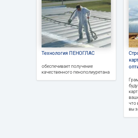
Технология ПЕНОГЛАС
Стр
кар
обеспечивает получение
опт
качественного пенополиуретана
Гра
буд
карт
ваше
что 
вы 