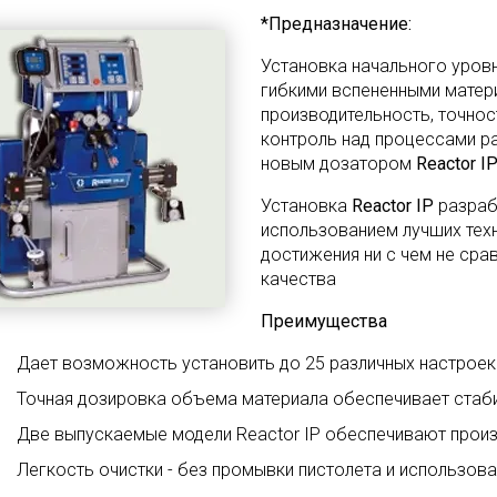
*П
редназначение:
Установка начального уровн
гибкими вспененными матер
производительность, точнос
контроль над процессами р
новым дозатором
Reactor IP
Установка
Reactor IP
разрабо
использованием лучших техн
достижения ни с чем не сра
качества
Преимущества
Дает возможность установить до 25 различных настроек
Точная дозировка объема материала обеспечивает стаби
Две выпускаемые модели Reactor IP обеспечивают произв
Легкость очистки - без промывки пистолета и использов