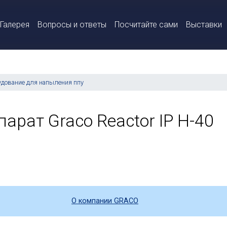
Галерея
Вопросы и ответы
Посчитайте сами
Выставки
удование для напыления ппу
парат Graco Reactor IP H-40
О компании GRACO