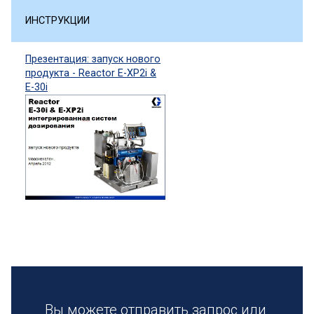
ИНСТРУКЦИИ
Презентация: запуск нового
продукта -
Reactor
E
-
XP
2
i
&
E
-30
i
Вы можете отправить запрос или