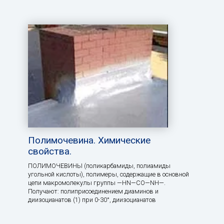
Полимочевина. Химические
свойства.
ПОЛИМОЧЕВИНЫ (поликарбамиды, полиамиды
угольной кислоты), полимеры, содержащие в основной
цепи макромолекулы группы —HN—СО—NH—.
Получают: полиприсоединением диаминов и
диизоцианатов (1) при 0-30°, диизоцианатов