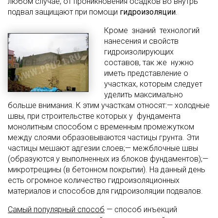
любом случае, от проникновения осадков во внутрь
подвал защищают при помощи
гидроизоляции
.
Кроме знаний технологий
нанесения и свойств
гидроизолирующих
составов, так же нужно
иметь представление о
участках, которым следует
уделить максимально
больше внимания. К этим участкам относят:— холодные
швы, при строительстве которых у фундамента
монолитным способом с временным промежутком
между слоями образовываются частицы грунта. Эти
частицы мешают адгезии слоев;— межблочные швы
(образуются у выполненных из блоков фундаментов);—
микротрещины (в бетонном покрытии). На данный день
есть огромное количество гидроизоляционных
материалов и способов для гидроизоляции подвалов.
Самый популярный способ
— способ инъекций