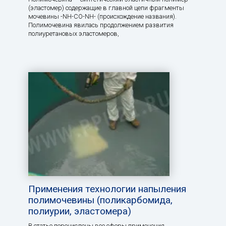
(эластомер) содержащие в главной цепи фрагменты
мочевины -NH-CO-NH- (происхождение названия).
Полимочевина явилась продолжением развития
полиуретановых эластомеров,
Применения технологии напыления
полимочевины (поликарбомида,
полиурии, эластомера)
В статье перечислены все сферы применения