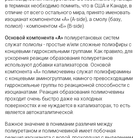
в терминах необходимо помнить, что в США и Канаде, в
отличие от всего остального мира, принято именовать
изоцианат компонентом «А» (A-side), а смолу (базу,
полиол) - компонентом «Б» (B-side).
Основой компонента «А»
полиуретановых систем
служат полиолы - простые и/или сложные полиэфиры с
концевыми гидроксильными группами. Как правило, для
ускорения реакции образования полиуретанов
используют добавки катализаторов. Основой
компонента «А» полимочевины служат полиэфирамины
с концевыми аминогруппами, намного превосходящими
гидроксильные группы по реакционной способности с
изоцианатами. Реакция образования полимочевины
проходит очень быстро даже на холодных
поверхностях и не нуждается в катализаторах, то есть
является автокаталитической.
Важное значение в понимании различия между
полиуретаном и полимочевиной имеет побочная
реакция изоцианата с водой, проходящая с выделением