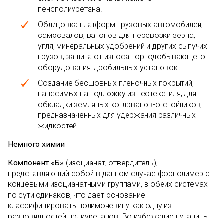
пенополиуретана.
Облицовка платформ грузовых автомобилей,
самосвалов, вагонов для перевозки зерна,
угля, минеральных удобрений и других сыпучих
грузов; защита от износа горнодобывающего
оборудования, дробильных установок.
Создание бесшовных пленочных покрытий,
наносимых на подложку из геотекстиля, для
обкладки земляных котлованов-отстойников,
предназначенных для удержания различных
жидкостей.
Немного химии
Компонент «Б»
(изоцианат, отвердитель),
представляющий собой в данном случае форполимер с
концевыми изоцианатными группами, в обеих системах
по сути одинаков, что дает основание
классифицировать полимочевину как одну из
разновидностей полиуретанов. Во избежание путаницы