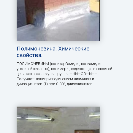
Полимочевина. Химические
свойства.
ПОЛИМОЧЕВИНЫ (поликарбамиды, полиамиды
угольной кислоты), полимеры, содержащие в основной
цепи макромолекулы группы —HN—СО—NH—.
Получают: полиприсоединением диаминов и
диизоцианатов (1) при 0-30°, диизоцианатов