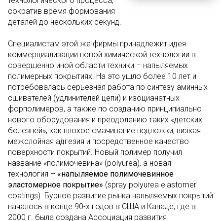
технологического процесса,
сократив время формования
деталей до нескольких секунд.
Специалистам этой же фирмы принадлежит идея
коммерциализации новой химической технологии в
совершенно иной области техники – напыляемых
полимерных покрытиях. На это ушло более 10 лет и
потребовалась серьезная работа по синтезу аминных
сшивателей (удлинителей цепи) и изоцианатных
форполимеров, а также по созданию принципиально
нового оборудования и преодолению таких «детских
болезней», как плохое смачивание подложки, низкая
межслойная адгезия и посредственное качество
поверхности покрытий. Новый полимер получил
название «полимочевина» (polyurea), а новая
технология –
«напыляемое полимочевинное
эластомерное покрытие»
(spray polyurea elastomer
coatings). Бурное развитие рынка напыляемых покрытий
началось в конце 90-х годов в США и Канаде, где в
2000 г. была создана Ассоциация развития